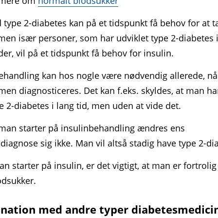
 mere om
normalt blodsukker
 type 2-diabetes kan på et tidspunkt få behov for at t
 men især personer, som har udviklet type 2-diabetes 
der, vil på et tidspunkt få behov for insulin.
ehandling kan hos nogle være nødvendig allerede, nå
n diagnosticeres. Det kan f.eks. skyldes, at man ha
 2-diabetes i lang tid, men uden at vide det.
man starter på insulinbehandling ændres ens
diagnose sig ikke. Man vil altså stadig have type 2-di
n starter på insulin, er det vigtigt, at man er fortroli
odsukker.
nation med andre typer diabetesmedici