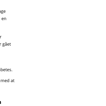
age
i en
r
r gået
abetes.
g med at
n