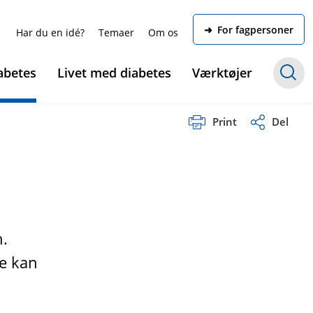
➜ For fagpersoner
Har du en idé?
Temaer
Om os
abetes
Livet med diabetes
Værktøjer
Print
Del
n.
ne kan