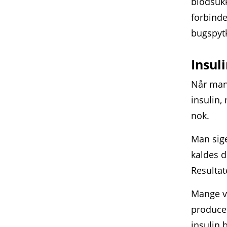
blodsukk
forbinde
bugspytk
Insul
Når man 
insulin,
nok.
Man sige
kaldes d
Resultat
Mange vi
produce
insulin 