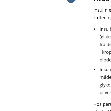
Insulin 
kirtlen 
Insul
(gluk
fra d
i kro
blode
Insul
måde 
glyko
blive
Hos pers