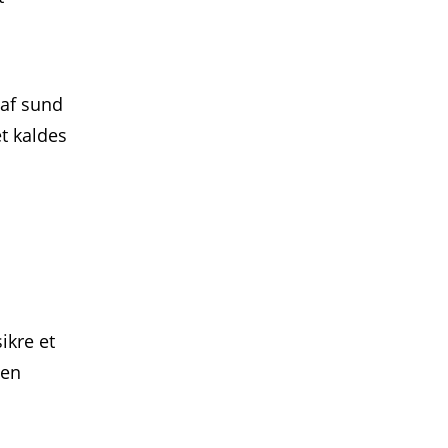
 af sund
t kaldes
ikre et
gen