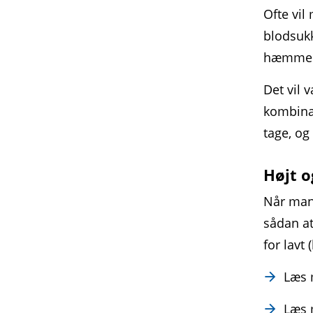
Ofte vil
blodsuk
hæmmere
Det vil 
kombinat
tage, og
Højt o
Når man 
sådan at
for lavt
Læs
Læs