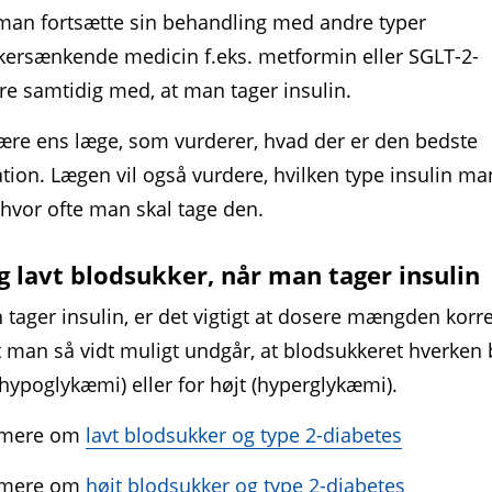
 man fortsætte sin behandling med andre typer
kersænkende medicin f.eks. metformin eller SGLT-2-
 samtidig med, at man tager insulin.
være ens læge, som vurderer, hvad der er den bedste
ion. Lægen vil også vurdere, hvilken type insulin ma
 hvor ofte man skal tage den.
g lavt blodsukker, når man tager insulin
tager insulin, er det vigtigt at dosere mængden korre
 man så vidt muligt undgår, at blod­sukkeret hverken 
 (hypoglykæmi) eller for højt (hyperglykæmi).
 mere om
lavt blodsukker og type 2-diabetes
 mere om
højt blodsukker og type 2-diabetes