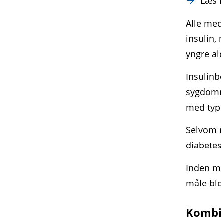
Læs
Alle med
insulin,
yngre al
Insulinb
sygdomme
med type
Selvom 
diabetes
Inden ma
måle bl
Kombi