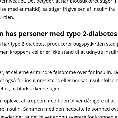
erniveauet. Det betyder, at når blodsukkeret stiger (f.
lse med et måltid), så stiger frigivelsen af insulin fra
irtlen.
in hos personer med type 2-diabetes
har type 2-diabetes, producerer bugspytkirtlen stadi
 men kroppens celler er ikke stand til at udnytte insul
r, at cellerne er mindre følsomme over for insulin. D
et også for insulinresistens eller nedsat insulinfølso
et er, at blodsukkeret stiger.
l opleve, at kroppen med tiden bliver dårligere til at
re insulin. Sammen med den nedsatte følsomhed ove
betyder det, at det bliver endnu sværere for kroppen a