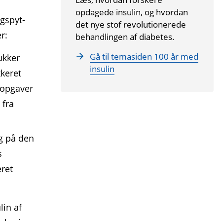
opdagede insulin, og hvordan
ugspyt­
det nye stof revolutionerede
r:
behandlingen af diabetes.
Gå til temasiden 100 år med
ukker
insulin
kkeret
 opgaver
 fra
og på den
s
eret
lin af