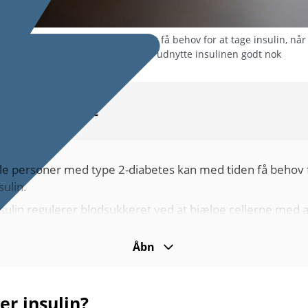
ype 2-diabetes kan på et tidspunkt få behov for at tage insulin, nå
re er i stand til at producere eller udnytte insulinen godt nok
Kort fortalt
lle personer med type 2-diabetes kan med tiden få behov 
sulin.
sulin regulerer blod­sukkeret ved at hjælpe cellerne med a
tage sukker fra blodet.
Åbn
nsulin gives som
injektioner
, ofte ved hjælp af en insulin­pe
an kom­bi­neres med blod­sukker­sænkende medicin. Kor­re
sering er vigtig.
er insulin?