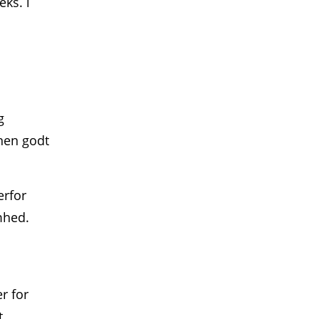
eks. i
g
inen godt
erfor
mhed.
r for
t