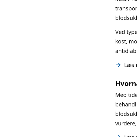
transpor
blodsukk
Ved type
kost, mo
antidiab
Læs
Hvornå
Med tide
behandli
blodsukk
vurdere,