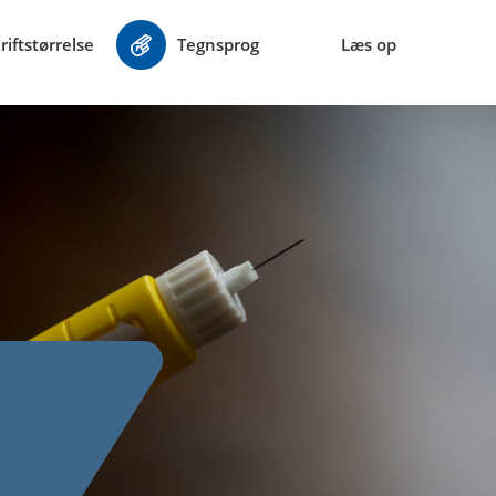
riftstørrelse
Tegnsprog
Læs op