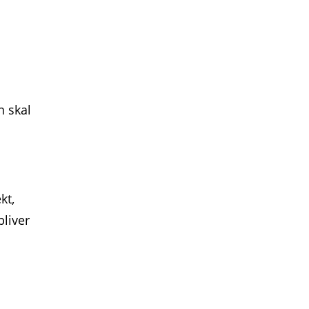
n skal
kt,
bliver