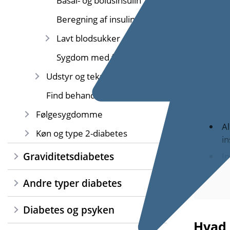
Basal- og bolusinsulin
Beregning af insulindosis
Alle med t
Lavt blodsukker
ikke længe
Sygdom med feber
Udstyr og teknologi
Find behandler
Følgesygdomme
A
Køn og type 2-diabetes
in
Graviditetsdiabetes
In
op
Andre typer diabetes
I
k
Diabetes og psyken
do
Hvad 