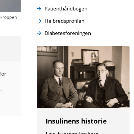
Patienthåndbogen
r kroppen
Helbredsprofilen
Diabetesforeningen
for
t
n, og
kt
Insulinens historie
Læs, hvordan forskere