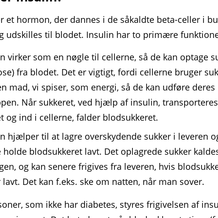
er et hormon, der dannes i de såkaldte beta-celler i b
og udskilles til blodet. Insulin har to primære funktione
in virker som en nøgle til cellerne, så de kan optage s
ose) fra blodet. Det er vigtigt, fordi cellerne bruger su
en mad, vi spiser, som energi, så de kan udføre deres
ppen. Når sukkeret, ved hjælp af insulin, transporteres
t og ind i cellerne, falder blod­sukkeret.
in hjælper til at lagre overskydende sukker i leveren 
holde blod­sukkeret lavt. Det oplagrede sukker kalde
gen, og kan senere frigives fra leveren, hvis blod­sukk
r lavt. Det kan f.eks. ske om natten, når man sover.
oner, som ikke har diabetes, styres frigivelsen af insu