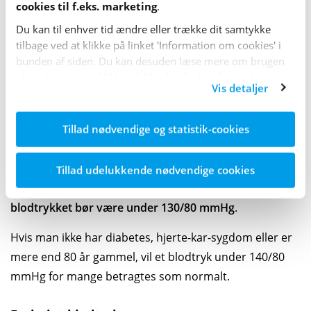
cookies til f.eks. marketing
.
man er, hvor meget man bevæger sig, hvad man
spiser, hvordan man har det psykisk, hvad man vejer,
Du kan til enhver tid ændre eller trække dit samtykke
tilbage ved at klikke på linket 'Information om cookies' i
og om man har en kronisk sygdom.
bunden af siden. Du kan desuden læse mere om brugen
Der er dog defineret et normalområde, hvori ens
af cookies ved at klikke på 'Vis detaljer' nederst i dette
Vis detaljer
banner.
blodtryk helst skal ligge.
Tillad nødvendige og statistik-cookies
Normalt blod­tryk
Ideelt set er et normalt blod­tryk under 120/80 mmHg.
Tillad udelukkende nødvendige cookies
Når man har diabetes, vil man generelt sige, at
blodtrykket bør være under 130/80 mmHg
.
Hvis man ikke har diabetes, hjerte-kar-sygdom eller er
mere end 80 år gammel, vil et blodtryk under 140/80
mmHg for mange betragtes som normalt.