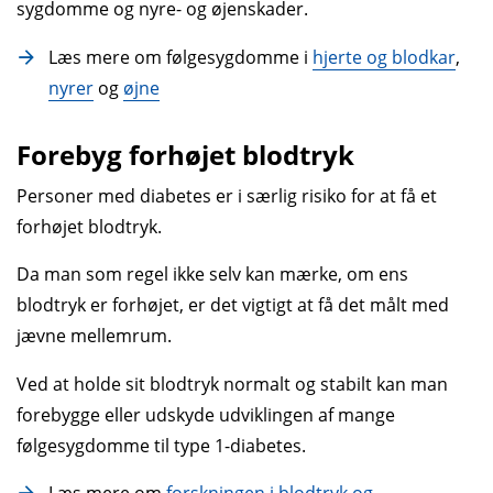
sygdomme og nyre- og øjenskader.
Læs mere om følge­sygdomme i
hjerte og blodkar
,
nyrer
og
øjne
Forebyg forhøjet blodtryk
Personer med diabetes er i særlig risiko for at få et
forhøjet blod­tryk.
Da man som regel ikke selv kan mærke, om ens
blodtryk er forhøjet, er det vigtigt at få det målt med
jævne mellemrum.
Ved at holde sit blodtryk normalt og stabilt kan man
forebygge eller udskyde udviklingen af mange
følgesygdomme til type 1-diabetes.
Læs mere om
forskningen i blodtryk og