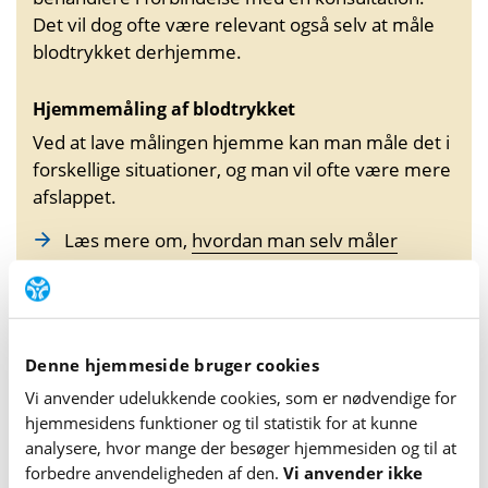
Det vil dog ofte være relevant også selv at måle
blodtrykket derhjemme.
Hjemmemåling af blodtrykket
Ved at lave målingen hjemme kan man måle det i
forskellige situationer, og man vil ofte være mere
afslappet.
Læs mere om,
hvordan man selv måler
blodtryk
Hvad skal blodtrykket være?
Denne hjemmeside bruger cookies
Vi anvender udelukkende cookies, som er nødvendige for
Blod­trykket varierer hos alle mennesker, både fra dag
hjemme­sidens funktioner og til statistik for at kunne
til dag og i løbet af døgnet. Det gør det fordi,
analysere, hvor mange der besøger hjemme­siden og til at
blodtrykket blandt andet afhænger af, hvor gammel
forbedre anvende­lig­heden af den.
Vi anvender ikke