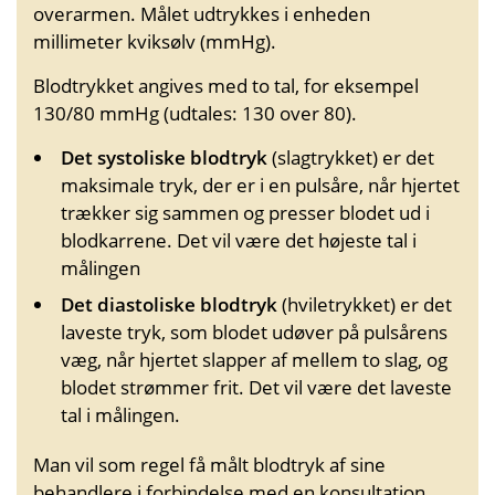
overarmen. Målet udtrykkes i enheden
millimeter kvik­sølv (mmHg).
Blodtrykket angives med to tal, for eksempel
130/80 mmHg (udtales: 130 over 80).
Det systoliske blodtryk
(slag­trykket) er det
maksimale tryk, der er i en pulsåre, når hjertet
trækker sig sammen og presser blodet ud i
blod­karrene. Det vil være det højeste tal i
målingen
Det diastoliske blodtryk
(hvile­trykket) er det
laveste tryk, som blodet udøver på puls­årens
væg, når hjertet slapper af mellem to slag, og
blodet strømmer frit. Det vil være det laveste
tal i målingen.
Man vil som regel få målt blodtryk af sine
behandlere i forbindelse med en konsultation.