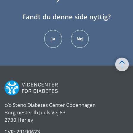
Fandt du denne side nyttig?
Ja
Nej
c/o
Steno Diabetes Center Copenhagen
Borgmester Ib Juuls Vej 83
2730 Herlev
CVR:
29190623