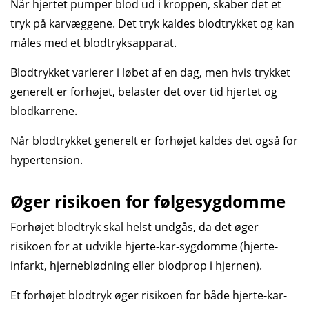
Når hjertet pumper blod ud i kroppen, skaber det et
tryk på kar­væggene. Det tryk kaldes blod­trykket og kan
måles med et blodtryks­apparat.
Blod­trykket varierer i løbet af en dag, men hvis trykket
generelt er forhøjet, belaster det over tid hjertet og
blod­karrene.
Når blodtrykket generelt er forhøjet kaldes det også for
hypertension.
Øger risikoen for følgesygdomme
Forhøjet blodtryk skal helst undgås, da det øger
risikoen for at udvikle hjerte-kar-sygdomme (hjerte­
infarkt, hjerne­blødning eller blod­prop i hjernen).
Et forhøjet blodtryk øger risikoen for både hjerte-kar-