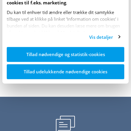
cookies til f.eks. marketing
.
Du kan til enhver tid ændre eller trække dit samtykke
Markér, hvis du er fagperson og beskæftiger dig
tilbage ved at klikke på linket 'Information om cookies' i
med diabetes.
bunden af siden. Du kan desuden læse mere om brugen
af cookies ved at klikke på 'Vis detaljer' nederst i dette
Vis detaljer
banner.
Tillad nødvendige og statistik-cookies
Tillad udelukkende nødvendige cookies