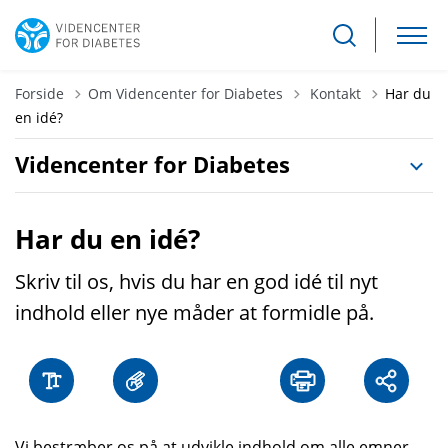
Tilbage til
Forside
Om Videncenter for Diabetes
Kontakt
Har du
en idé?
Videncenter for Diabetes
Har du en idé?
Skriv til os, hvis du har en god idé til nyt
indhold eller nye måder at formidle på.
Vi bestræber os på at udvikle indhold om alle emner