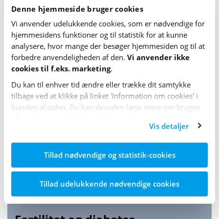
Denne hjemmeside bruger cookies
Sæt realistiske mål
Vi anvender udelukkende cookies, som er nødvendige for
hjemme­sidens funktioner og til statistik for at kunne
analysere, hvor mange der besøger hjemme­siden og til at
Hav fokus på kosten
forbedre anvende­lig­heden af den.
Vi anvender ikke
cookies til f.eks. marketing
.
Vær fysisk aktiv
Du kan til enhver tid ændre eller trække dit samtykke
tilbage ved at klikke på linket 'Information om cookies' i
bunden af siden. Du kan desuden læse mere om brugen
Involver de nærmeste
af cookies ved at klikke på 'Vis detaljer' nederst i dette
Vis detaljer
banner.
Få hjælp fra andre
Tillad nødvendige og statistik-cookies
Tillad udelukkende nødvendige cookies