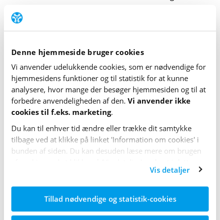
fastholde sin vægt.
De anbefalinger gælder dog ikke for personer med
diabetes.
Denne hjemmeside bruger cookies
Generelt er det en god idé at skære ned på mængden
Vi anvender udelukkende cookies, som er nødvendige for
hjemme­sidens funktioner og til statistik for at kunne
af søde sager, men for personer med diabetes kan
analysere, hvor mange der besøger hjemme­siden og til at
sødestoffer i nogle sammenhænge være et godt
forbedre anvende­lig­heden af den.
Vi anvender ikke
alternativ til sukkerholdige føde- og drikkevarer.
cookies til f.eks. marketing
.
Det vil især være relevant i produkter, som ofte
Du kan til enhver tid ændre eller trække dit samtykke
tilbage ved at klikke på linket 'Information om cookies' i
indeholder store mængder sukker. Det er f.eks. soda­
bunden af siden. Du kan desuden læse mere om brugen
vand, yoghurt eller saft. I produkter, som naturligt har
af cookies ved at klikke på 'Vis detaljer' nederst i dette
sødme, f.eks. marmelade, kan man fint klare sig uden
Vis detaljer
banner.
sukker og søde­stoffer.
Tillad nødvendige og statistik-cookies
Læs mere om
WHO's anbefalinger om sødemidler
og diabetes
hos Diabetesforeningen