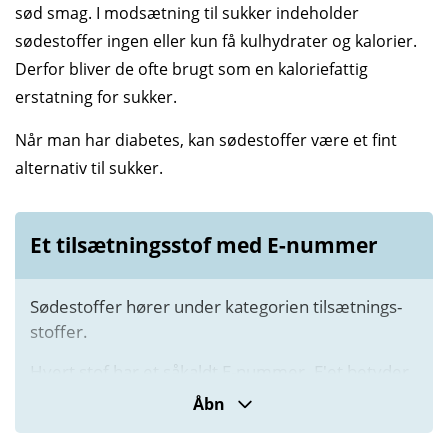
sød smag. I modsætning til sukker indeholder
sødestoffer ingen eller kun få kulhydrater og kalorier.
Derfor bliver de ofte brugt som en kalorie­fattig
erstatning for sukker.
Når man har diabetes, kan sødestoffer være et fint
alternativ til sukker.
Et tilsætningsstof med E-nummer
Sødestoffer hører under kategorien tilsætnings­
stoffer.
Hvert stof har et såkaldt E-nummer. E'et betyder,
at reglerne for brugen af stofferne er fælles i hele
Åbn
EU. Søde­stoffer falder inden for E-numrene 950-
967.