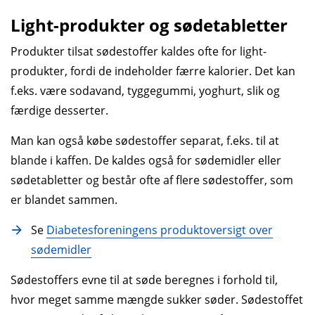
Light-produkter og sødetabletter
De fleste sødestoffer er syntetisk fremstillede.
Der findes dog også en række naturlige søde­
Produkter tilsat søde­stoffer kaldes ofte for light-
stoffer. Begge typer betragtes som tilsætnings­
produkter, fordi de indeholder færre kalorier. Det kan
stoffer.
f.eks. være soda­vand, tyggegummi, yoghurt, slik og
Læs mere om sødestoffer hos
færdige desserter.
Fødevarestyrelsen
, og søg efter E-numre i
Man kan også købe sødestoffer separat, f.eks. til at
EU's database for tilsætnings­stoffer
blande i kaffen. De kaldes også for sødemidler eller
sødetabletter og består ofte af flere sødestoffer, som
er blandet sammen.
Se
Diabetesforeningens produkt­oversigt over
søde­midler
Søde­stoffers evne til at søde beregnes i forhold til,
hvor meget samme mængde sukker søder. Søde­stoffet