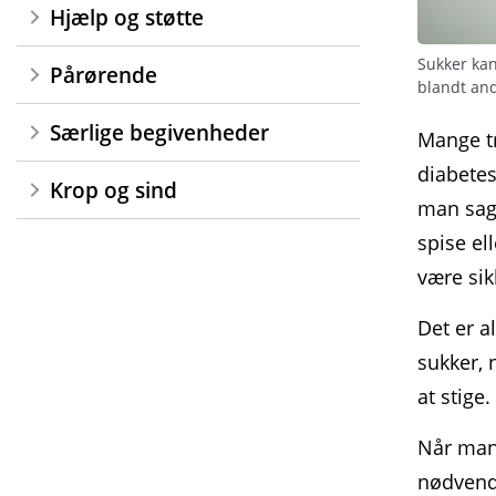
Hjælp og støtte
Sukker ka
Pårørende
blandt and
Særlige begivenheder
Mange tr
diabetes
Krop og sind
man sagt
spise el
være sik
Det er a
sukker, 
at stige.
Når man 
nødvendi