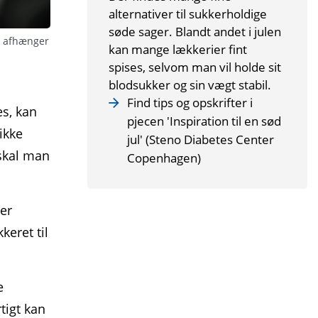
alternativer til sukkerholdige
søde sager. Blandt andet i julen
t afhænger
kan mange lækkerier fint
spises, selvom man vil holde sit
blodsukker og sin vægt stabil.
Find tips og opskrifter i
es, kan
pjecen 'Inspiration til en sød
ikke
jul' (Steno Diabetes Center
 skal man
Copenhagen)
der
keret til
e
tigt kan