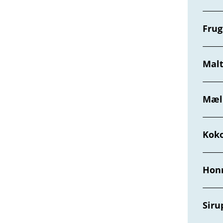
Frug
Mal
Mæl
Kok
Hon
Siru