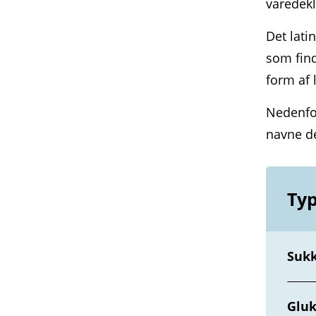
vare­dek
Det lati
som find
form af 
Nedenfor
navne de
Typ
Sukk
Gluk