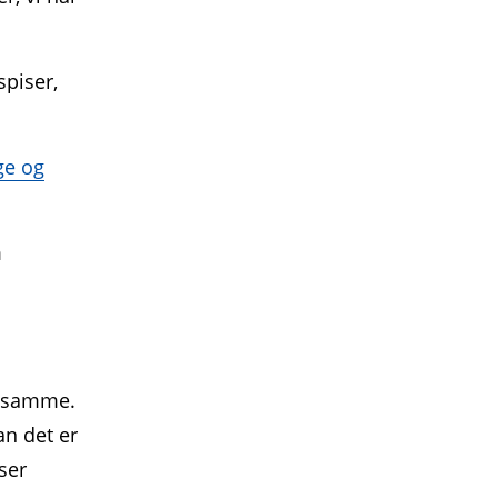
spiser,
.
ge og
m
t samme.
an det er
ser