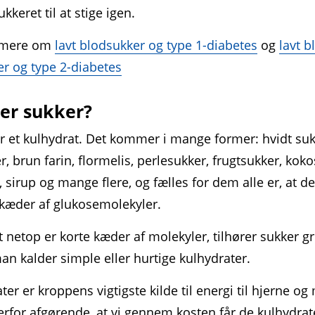
ukkeret til at stige igen.
 mere om
lavt blod­sukker og type 1-diabetes
og
lavt b
er og type 2-diabetes
er sukker?
r et kulhydrat. Det kommer i mange former: hvidt suk
r, brun farin, flormelis, perle­sukker, frugtsukker, kok
 sirup og mange flere, og fælles for dem alle er, at d
 kæder af glukose­molekyler.
t netop er korte kæder af molekyler, tilhører sukker 
man kalder simple eller hurtige kulhydrater.
ter er kroppens vigtigste kilde til energi til hjerne og
erfor afgørende, at vi gennem kosten får de kulhydrate