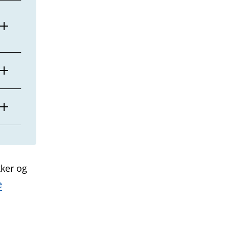
kker og
e