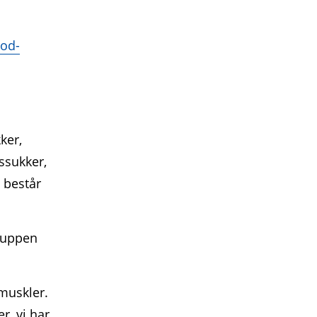
lod­
ker,
ossukker,
e består
gruppen
 muskler.
r, vi har