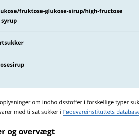
lukose/fruktose-glukose-sirup/high-fructose
 syrup
rtsukker
osesirup
 oplysninger om indholdsstoffer i forskellige typer su
varer med tilsat sukker i
Fødevareinstituttets databas
r og overvægt