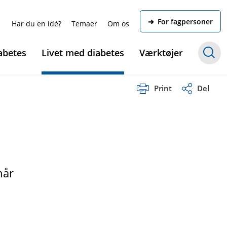
➜ For fagpersoner
Har du en idé?
Temaer
Om os
abetes
Livet med diabetes
Værktøjer
Print
Del
når
å