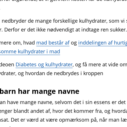
.
nedbryder de mange forskellige kulhydrater, som vi 
er. Derfor er det ikke nødvendigt at indtage ren sukker
mere om, hvad
mad består af
og
inddelingen af hurti
somme kulhydrater i mad
ideoen
Diabetes og kulhydrater
, og få mere at vide o
ydrater, og hvordan de nedbrydes i kroppen
barn har mange navne
kan have mange navne, selvom det i sin essens er de
nger blandt andet af, hvor det kommer fra, og hvord
at. Det er værd at være opmærksom på, når man læ