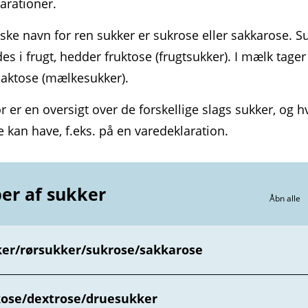
larationer.
nske navn for ren sukker er sukrose eller sakkarose. S
es i frugt, hedder fruktose (frugt­sukker). I mælk tage
laktose (mælke­sukker).
 er en oversigt over de forskellige slags sukker, og h
 kan have, f.eks. på en vare­deklaration.
er af sukker
Åbn alle
er/rørsukker/sukrose/sakkarose
ose/dextrose/druesukker