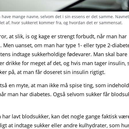
n have mange navne, selvom det i sin essens er det samme. Navne
et af, hvor sukkeret kommer fra, og hvordan det er sammensat.
or, at slik, is og kage er strengt forbudt, når man har
. Men uanset, om man har type 1- eller type 2-diabet
ens indtage sukker­holdige føde­varer. Man skal bare 
ler drikke for meget af det, og hvis man tager insulin,
ker på, at man får doseret sin insulin rigtigt.
ltså en myte, at man ikke må spise ting, som indehol
når man har diabetes. Også selvom sukker får blod­suk
har lavt blod­sukker, kan det nogle gange faktisk vær
gt at indtage sukker eller andre kulhydrater, som hur