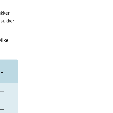
ukker,
r sukker
vilke