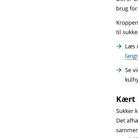
brug for
Kroppen 
til sukk
Læs 
lang
Se v
kulh
Kært 
Sukker 
Det afhæ
sammens