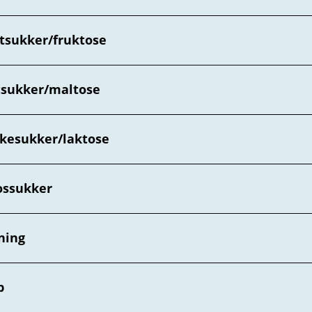
tsukker/fruktose
tsukker/maltose
kesukker/laktose
ossukker
ning
p