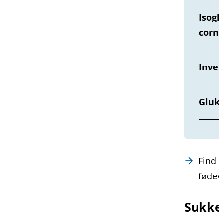
Isog
corn
Inve
Gluk
Find
føde
Sukke