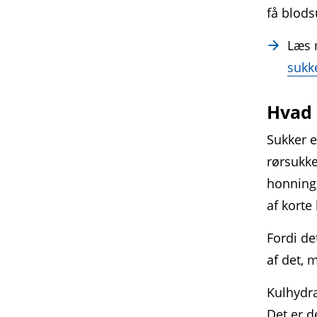
få blod­s
Læs
sukk
Hvad 
Sukker e
rørsukke
honning,
af korte
Fordi de
af det, 
Kulhydra
Det er d