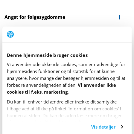
Angst for følgesygdomme
Angst, der relaterer sig til diabetes, kan behandles på
lige fod med andre former for angst. Det er derfor
Denne hjemmeside bruger cookies
vigtigt, at man taler med sin behandler eller læge, hvis
Vi anvender udelukkende cookies, som er nødvendige for
man har symptomer på angst.
hjemme­sidens funktioner og til statistik for at kunne
analysere, hvor mange der besøger hjemme­siden og til at
Video om diabetes og angst
forbedre anvende­lig­heden af den.
Vi anvender ikke
cookies til f.eks. marketing
.
I videoen nedenfor fortæller psykolog Anne Mose mere
Du kan til enhver tid ændre eller trække dit samtykke
om diabetes og angst, hvornår man skal søge hjælp til
tilbage ved at klikke på linket 'Information om cookies' i
at håndtere angst, og ting man selv kan gøre.
bunden af siden. Du kan desuden læse mere om brugen
af cookies ved at klikke på 'Vis detaljer' nederst i dette
Vis detaljer
banner.