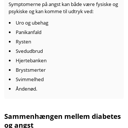
Symptomerne på angst kan både være fysiske og
psykiske og kan komme til udtryk ved:
Uro og ubehag
Panik­anfald
Rysten
Sved­udbrud
Hjerte­banken
Bryst­smerter
Svimmelhed
Åndenød.
Sammenhængen mellem diabetes
og angst