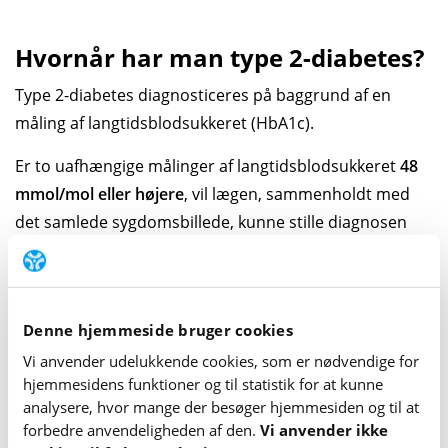
Hvornår har man type 2-diabetes?
Type 2-diabetes diagnosticeres på baggrund af en
måling af langtidsblodsukkeret (HbA1c).
Er to uafhængige målinger af langtidsblod­sukkeret
48
mmol/mol eller højere
, vil lægen, sammenholdt med
det samlede sygdomsbillede, kunne stille diagnosen
type 2-diabetes.
Læs mere om,
hvordan diagnosen type 2-diabetes
stilles
Denne hjemmeside bruger cookies
Vi anvender udelukkende cookies, som er nødvendige for
Prædiabetes
hjemme­sidens funktioner og til statistik for at kunne
analysere, hvor mange der besøger hjemme­siden og til at
Har man et langtidsblodsukker på
42-47 mmol/mol,
forbedre anvende­lig­heden af den.
Vi anvender ikke
ligger man i et grænseområde, som i nogle