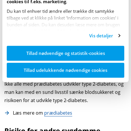
cookies til f.eks. marketing
.
sammenhænge kaldes for 'prædiabetes'.
Du kan til enhver tid ændre eller trække dit samtykke
Prædiabetes er ikke en diagnose men en tilstand, hvor
tilbage ved at klikke på linket 'Information om cookies' i
bunden af siden. Du kan desuden læse mere om brugen
blod­sukkeret er højere end normalt, uden at være højt
af cookies ved at klikke på 'Vis detaljer' nederst i dette
nok til, at det kan betegnes som type 2-diabetes.
Vis detaljer
banner.
Man kalder også præ­diabetes for et forstadie til type 2-
Tillad nødvendige og statistik-cookies
diabetes. Det gør man, fordi det kan være et tegn på, at
kroppen har fået sværere ved at holde blod­sukkeret på
Tillad udelukkende nødvendige cookies
et normalt niveau.
Ikke alle med præ­diabetes udvikler type 2-diabetes, og
man kan med en sund livsstil sænke blod­sukkeret og
risikoen for at udvikle type 2-diabetes.
Læs mere om
prædiabetes
Risiko for andre sygdomme