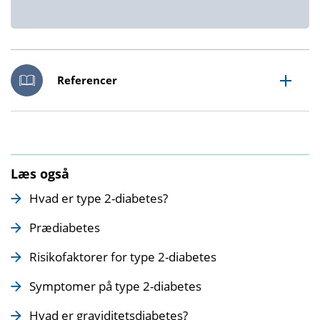
øgede risiko.
Forebyg overvægt og type 2-diabetes
Det er langt fra alle børn af mødre med
graviditetsdiabetes, som senere udvikler
Referencer
overvægt og type 2-diabetes. Desuden er der
meget, man kan gøre for at forebygge det.
Det vigtigste er at give barnet de bedste rammer
for en hverdag med fysisk aktivitet og sund kost.
Læs også
Hvad er type 2-diabetes?
Prædiabetes
Risikofaktorer for type 2-diabetes
Symptomer på type 2-diabetes
Hvad er graviditetsdiabetes?