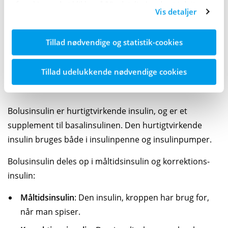
af cookies ved at klikke på 'Vis detaljer' nederst i dette
diabetesbehandler om ændringer i doseringen af
Vis detaljer
banner.
basalinsulin.
Tillad nødvendige og statistik-cookies
Bolusinsulin
Tillad udelukkende nødvendige cookies
Bolusinsulin er den insulin, man tager i forbindelse
med et måltid.
Bolusinsulin er hurtigt­virkende insulin, og er et
supplement til basal­insulinen. Den hurtigt­virkende
insulin bruges både i insulin­penne og insulin­pumper.
Bolusinsulin deles op i måltids­insulin og korrektions­
insulin:
Måltidsinsulin
: Den insulin, kroppen har brug for,
når man spiser.