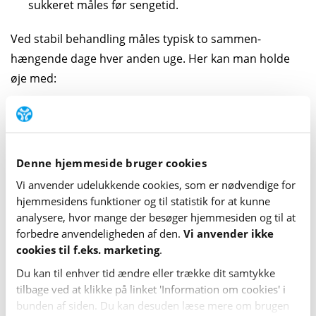
sukkeret måles før senge­tid.
Ved stabil behandling måles typisk to sammen­
hængende dage hver anden uge. Her kan man holde
øje med:
Holder blodsukkeret sig stabilt og inden for det mål­
område, som man har aftalt med sin behandler, er
dosis sand­syn­lig­vis korrekt.
Denne hjemmeside bruger cookies
Er blod­sukkeret stigende i forhold til det mål, man
Vi anvender udelukkende cookies, som er nødvendige for
har aftalt med sin behandler, skal man over­veje at
hjemme­sidens funktioner og til statistik for at kunne
øge sin dosis af basalin­sulin.
analysere, hvor mange der besøger hjemme­siden og til at
forbedre anvende­lig­heden af den.
Vi anvender ikke
Er blod­sukkeret faldende i forhold til det mål, man
cookies til f.eks. marketing
.
har aftalt med sin behandler, skal man over­veje at
Du kan til enhver tid ændre eller trække dit samtykke
reducere sin dosis af basalin­sulin.
tilbage ved at klikke på linket 'Information om cookies' i
bunden af siden. Du kan desuden læse mere om brugen
Det er altid en god idé at tale med sin