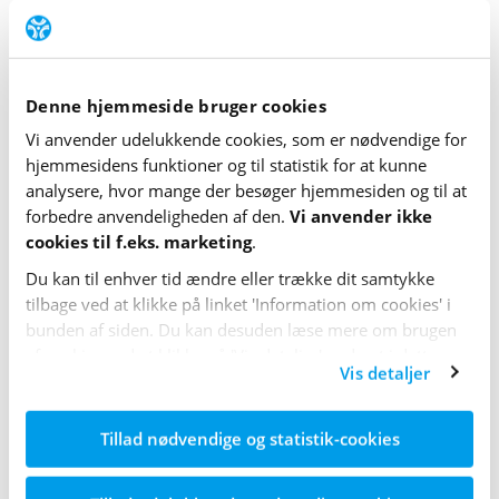
Har man både PCOS og type 1-diabetes, er det derfor
ekstra vigtigt at være opmærksom på disse tilstande,
og særligt hvis man samtidig har overvægt.
Denne hjemmeside bruger cookies
Læs mere om
hjerte, blodkar og type 1-diabetes
Vi anvender udelukkende cookies, som er nødvendige for
hjemme­sidens funktioner og til statistik for at kunne
analysere, hvor mange der besøger hjemme­siden og til at
Undersøgelse for risikofaktorer
forbedre anvende­lig­heden af den.
Vi anvender ikke
Kvinder med PCOS bør hvert tredje år få undersøgt
cookies til f.eks. marketing
.
risiko­faktorer for hjerte-kar-sygdomme såsom blod­tryk
Du kan til enhver tid ændre eller trække dit samtykke
og kolesterol­tal.
tilbage ved at klikke på linket 'Information om cookies' i
bunden af siden. Du kan desuden læse mere om brugen
Hvis man allerede har udviklet hjerte-kar-sygdom, skal
af cookies ved at klikke på 'Vis detaljer' nederst i dette
Vis detaljer
man undersøges oftere.
banner.
Læs mere om
blodtryk
og
kolesterol
Tillad nødvendige og statistik-cookies