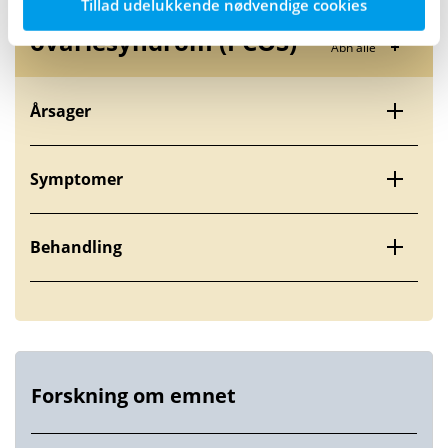
Polycystisk
Tillad udelukkende nødvendige cookies
ovariesyndrom (PCOS)
Åbn alle
Årsager
Symptomer
Behandling
Forskning om emnet