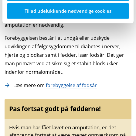
tyer til. Der er nemlig meget, man kan gøre for at
Tillad udelukkende nødvendige cookies
forebygge, at et fodsår udvikler sig så voldsomt, at en
amputation er nødvendig.
Forebyggelsen består i at undgå eller udskyde
udviklingen af følgesygdomme til diabetes i nerver,
hjerte og blodkar samt i fødder, især fodsår. Det gør
man primært ved at sikre sig et stabilt blodsukker
indenfor normalområdet.
Læs mere om
forebyggelse af fodsår
Pas fortsat godt på fødderne!
Hvis man har fået lavet en amputation, er det
afgørende fortsat at være meget opmærksom på