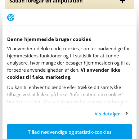
Sådan foregår en amputation
Sårheling og amputationsstumpen
Denne hjemmeside bruger cookies
Smerter
Vi anvender udelukkende cookies, som er nødvendige for
hjemme­sidens funktioner og til statistik for at kunne
analysere, hvor mange der besøger hjemme­siden og til at
Genoptræning
forbedre anvende­lig­heden af den.
Vi anvender ikke
cookies til f.eks. marketing
.
Aflastning og proteser
Du kan til enhver tid ændre eller trække dit samtykke
tilbage ved at klikke på linket 'Information om cookies' i
bunden af siden. Du kan desuden læse mere om brugen
af cookies ved at klikke på 'Vis detaljer' nederst i dette
Vis detaljer
banner.
Forebyggelse
Tillad nødvendige og statistik-cookies
Amputation vil altid være den sidste mulighed, man