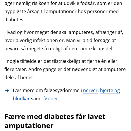
øger nemlig risikoen for at udvikle fodsår, som er den
hyppigste årsag til amputationer hos personer med
diabetes.
Hvad og hvor meget der skal amputeres, afhænger af,
hvor alvorlig infek­tionen er. Man vil altid forsøge at
bevare så meget så muligt af den ramte krops­del.
I nogle tilfælde er det tilstrække­ligt at fjerne én eller
flere tæer. Andre gange er det nødvendigt at amputere
dele af benet.
Læs mere om følgesygdomme i
nerver
,
hjerte og
blodkar
samt
fødder
Færre med diabetes får lavet
amputationer