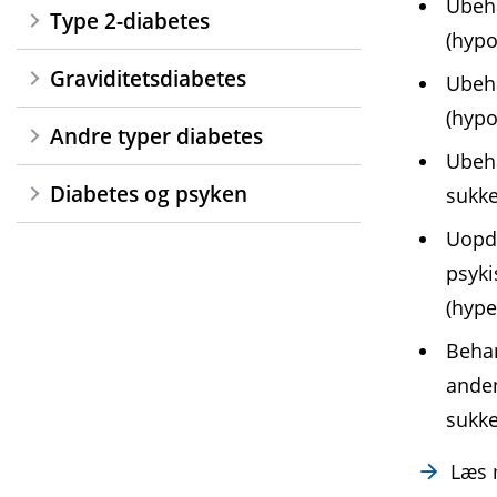
Ubeha
Type 2-diabetes
(hypo
Graviditetsdiabetes
Ubeha
(hypo
Andre typer diabetes
Ubeha
Diabetes og psyken
sukke
Uopda
psyki
(hype
Behan
anden
sukke
Læs