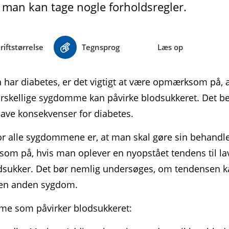
å man kan tage nogle forholdsregler.
riftstørrelse
Tegnsprog
Læs op
har diabetes, er det vigtigt at være opmærksom på, 
rskellige sygdomme kan påvirke blodsukkeret. Det be
ave konsekvenser for diabetes.
or alle sygdommene er, at man skal gøre sin behandl
m på, hvis man oplever en nyopstået tendens til lav
d­sukker. Det bør nemlig undersøges, om tendensen 
 en anden sygdom.
e som påvirker blodsukkeret: