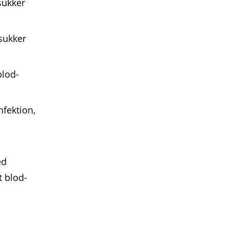
sukker
­sukker
blod­
nfektion,
ed
t blod­