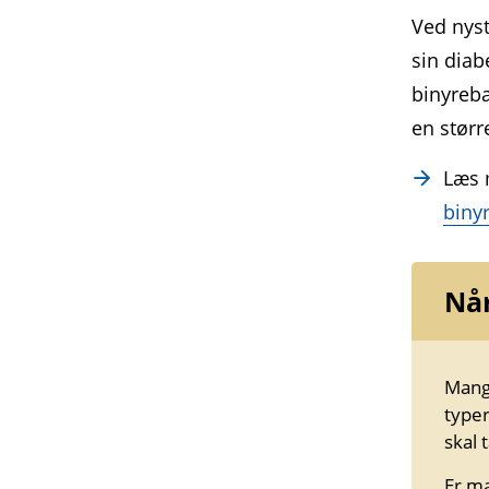
Ved nyst
sin dia
binyreb
en størr
Læs
biny
Når
Mange
typer
skal 
Er ma