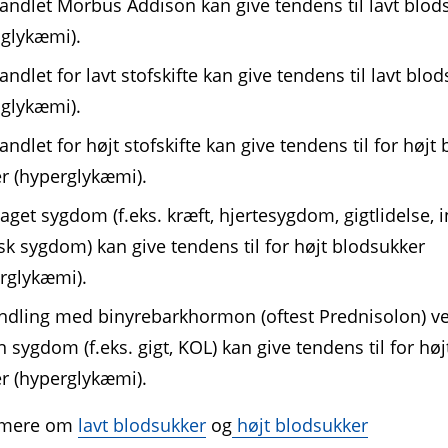
ndlet Morbus Addison kan give tendens til lavt blod­
glykæmi).
ndlet for lavt stofskifte kan give tendens til lavt blod
glykæmi).
ndlet for højt stofskifte kan give tendens til for højt 
r (hyperglykæmi).
get sygdom (f.eks. kræft, hjerte­sygdom, gigtlidelse, i
sk sygdom) kan give tendens til for højt blodsukker
rglykæmi).
dling med binyrebark­hormon (oftest Prednisolon) v
 sygdom (f.eks. gigt, KOL) kan give tendens til for høj
r (hyperglykæmi).
 mere om
lavt blodsukker
og
højt blodsukker