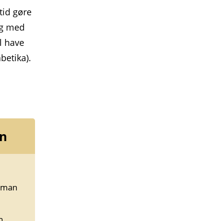
tid gøre
ng med
l have
betika).
in
n man
n