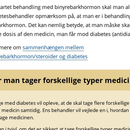
artet behandling med binyrebark­hormon skal man al
betes­behandler opmærksom på, at man er i behandli
ark­hormon. Det kan nemlig betyde, at man måske ska
e dosis af den medicin, man får mod diabetes (antidia
 mere om
sammenhængen mellem
rebarkhormon/steroider og diabetes
 man tager forskellige typer medic
 med diabetes vil opleve, at de skal tage flere forskellige
 medicin samtidig. Ens behandler vil vejlede en i, hvorda
tage medicinen.
n i tvivl, om det er sikkert at tage forskellige typer medici