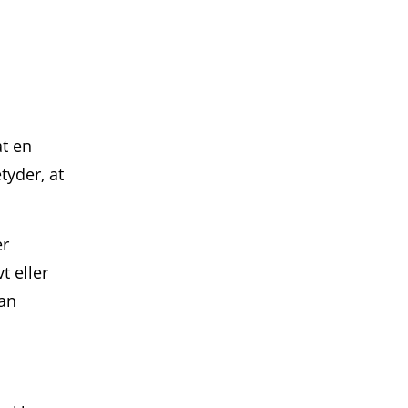
at en
tyder, at
er
t eller
kan