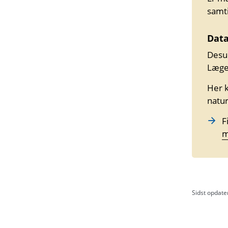
samti
Dat
Desu
Læge
Her k
natu
F
m
Sidst opdate