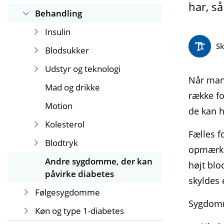
har, s
Behandling
Insulin
Sk
Blodsukker
Udstyr og teknologi
Når man 
Mad og drikke
række fo
Motion
de kan h
Kolesterol
Fælles f
Blodtryk
opmærkso
Andre sygdomme, der kan
højt blo
påvirke diabetes
skyldes
Følgesygdomme
Sygdomm
Køn og type 1-diabetes