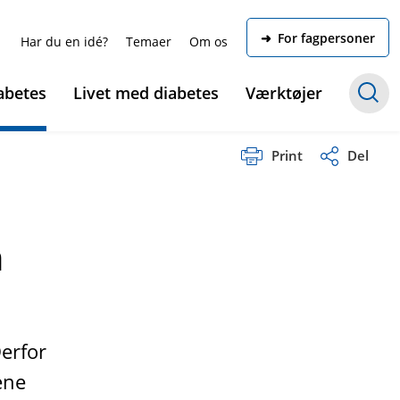
➜ For fagpersoner
Har du en idé?
Temaer
Om os
abetes
Livet med diabetes
Værktøjer
Print
Del
n
erfor
ene