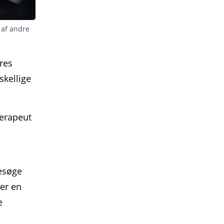
 af andre
res
skellige
terapeut
besøge
er en
e