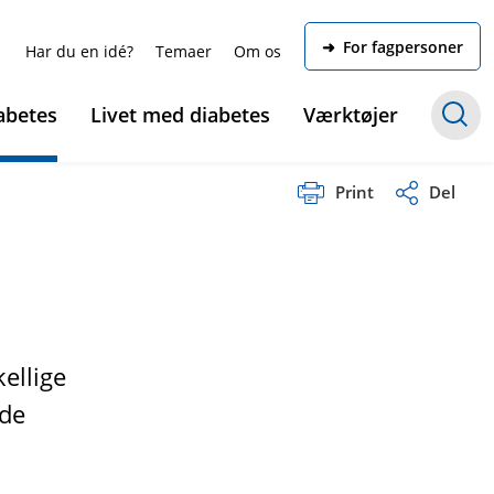
➜ For fagpersoner
Har du en idé?
Temaer
Om os
abetes
Livet med diabetes
Værktøjer
Print
Del
ellige
ede