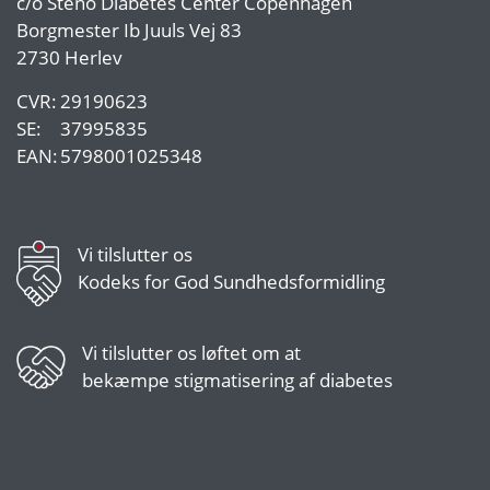
c/o
Steno Diabetes Center Copenhagen
Borgmester Ib Juuls Vej 83
2730 Herlev
CVR:
29190623
SE:
37995835
EAN:
5798001025348
Vi tilslutter os
Kodeks for God Sundhedsformidling
Vi tilslutter os
løftet om at
bekæmpe stigmatisering af diabetes