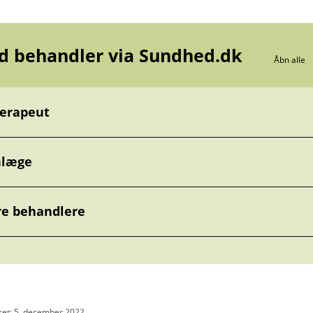
d behandler via Sundhed.dk
Åbn alle
erapeut
nlæge
e behandlere
ret: 5. december 2022