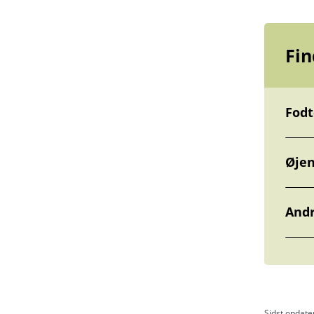
Fin
Fodt
Øje
Andr
Sidst opdate