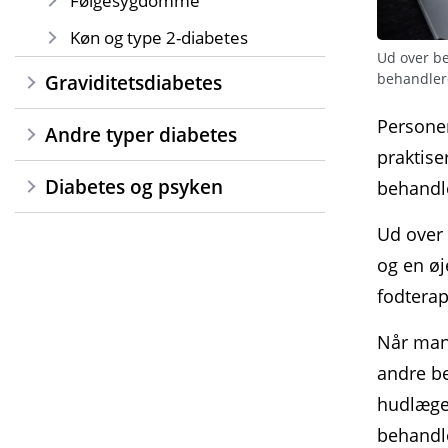
Følgesygdomme
Køn og type 2-diabetes
Ud over be
behandlere
Graviditetsdiabetes
Persone
Andre typer diabetes
praktise
Diabetes og psyken
behandl
Ud over 
og en øj
fodterap
Når man 
andre be
hudlæge.
behandl