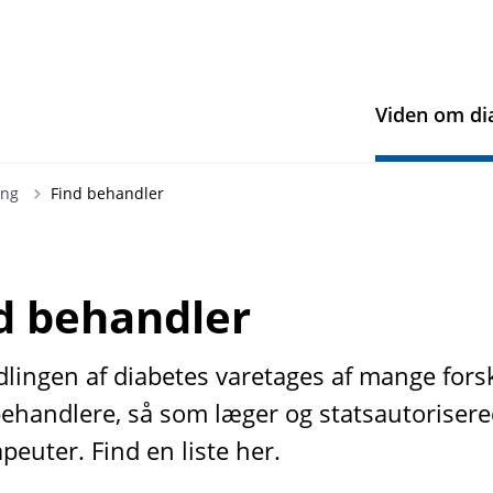
Viden om di
ing
Find behandler
d behandler
lingen af diabetes varetages af mange forsk
behandlere, så som læger og statsautoriser
peuter. Find en liste her.