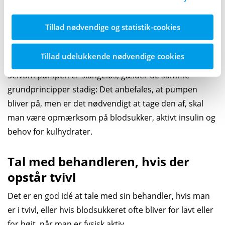
banner.
infusionsstedet bliver siddende på kroppen. Hvordan
det foregår i praksis, afhænger af det infusionssæt,
Tillad nødvendige og statistik-cookies
man bruger.
Tillad udelukkende nødvendige cookies
Slangeløse pumper
Selvom pumpen er slangeløs, gælder de samme
grundprincipper stadig: Det anbefales, at pumpen
bliver på, men er det nødvendigt at tage den af, skal
man være opmærksom på blodsukker, aktivt insulin og
behov for kulhydrater.
Tal med behandleren, hvis der
opstår tvivl
Det er en god idé at tale med sin behandler, hvis man
er i tvivl, eller hvis blodsukkeret ofte bliver for lavt eller
for højt, når man er fysisk aktiv.