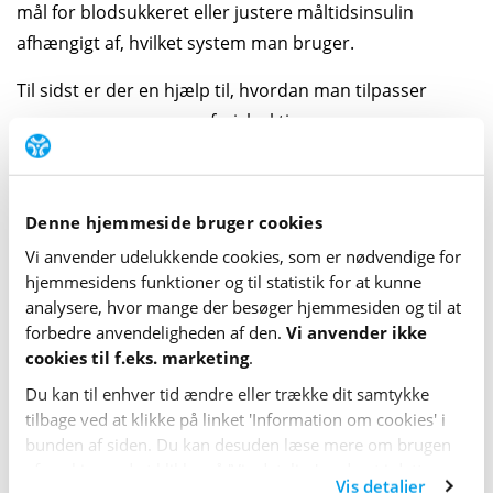
mål for blodsukkeret eller justere måltidsinsulin
afhængigt af, hvilket system man bruger.
Til sidst er der en hjælp til, hvordan man tilpasser
pumpen, mens man er fysisk aktiv.
Pumper med slange
Det anbefales som udgangspunkt, at pumpen bliver
Denne hjemmeside bruger cookies
siddende på kroppen, og at man lader AID-systemet i
Vi anvender udelukkende cookies, som er nødvendige for
pumpen køre, mens man er fysisk aktiv.
hjemme­sidens funktioner og til statistik for at kunne
analysere, hvor mange der besøger hjemme­siden og til at
Hvis pumpen i særlige tilfælde skal tages af under fysisk
forbedre anvende­lig­heden af den.
Vi anvender ikke
cookies til f.eks. marketing
.
aktivitet, er det vigtigt at være ekstra opmærksom på
blodsukkeret under og efter aktiviteten.
Du kan til enhver tid ændre eller trække dit samtykke
tilbage ved at klikke på linket 'Information om cookies' i
Bruger man en pumpe med slange, vil slangen normalt
bunden af siden. Du kan desuden læse mere om brugen
følge med pumpen, når den kobles fra, mens
af cookies ved at klikke på 'Vis detaljer' nederst i dette
Vis detaljer