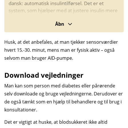
dansk: automatisk insulintilførsel. Det er et
system, som hjælper med at justere insulin mere
automatisk ud fra blodsukkeret.
Åbn
Systemet består typisk af tre dele:
En
sensor/CGM
, der sidder på kroppen og
Husk, at det anbefales, at man tjekker sensorværdier
løbende måler sukker i vævsvæsken.
hvert 15.-30. minut, mens man er fysisk aktiv – også
En
insulinpumpe
, der giver insulin gennem en
selvom man bruger AID-pumpe.
slange eller via en patchpumpe, som sidder
direkte på huden.
Download vejledninger
En algoritme, der “handler” ud fra sensorens
Man kan som person med diabetes eller pårørende
målinger og giver pumpen besked om at skrue
selv downloade og bruge vejledningerne. Derudover er
op, ned eller pause insulinen.
de også tænkt som en hjælp til behandlere og til brug i
AID-systemet kan hjælpe med at holde
konsultationer.
blodsukkeret mere stabilt, men det kræver
Det er vigtigt at huske, at blodsukkeret ikke altid
stadig, at man selv indtaster ting i pumpen eller