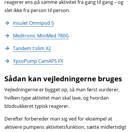
aktiverer særlige funktioner, især ved måltider og
reagerer ens på samme aktivitet fra gang til gang – og
fysisk aktivitet.
slet ikke fra person til person.
Insulet Omnipod 5
Medtronic MiniMed 780G
Tandem t:slim X2
YpsoPump CamAPS FX
Sådan kan vejledningerne bruges
Vejledningerne er bygget op, så man først vurderer,
hvilken type aktivitet man skal lave, og hvordan
blodsukkeret typisk reagerer.
Derefter forbereder man sig ved for eksempel at
aktivere pumpens aktivitetsfunktion, sætte midlertidigt