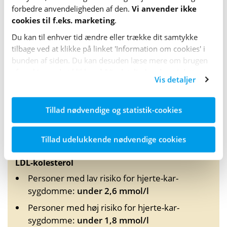
forbedre anvende­lig­heden af den.
Vi anvender ikke
Anbefalinger nedenfor gælder generelt for
cookies til f.eks. marketing
.
personer med type 2-diabetes
Du kan til enhver tid ændre eller trække dit samtykke
tilbage ved at klikke på linket 'Information om cookies' i
For LDL-kolesterol afhænger anbefalingerne af,
bunden af siden. Du kan desuden læse mere om brugen
om man allerede har udviklet hjerte-kar-
af cookies ved at klikke på 'Vis detaljer' nederst i dette
sygdomme, eller er i stor risiko for at udvikle
Vis detaljer
banner.
dem.
Tillad nødvendige og statistik-cookies
Total-­kolesterol:
Under 4,5 mmol/l
Tillad udelukkende nødvendige cookies
LDL-kolesterol
Personer med lav risiko for hjerte-kar-
sygdomme:
under 2,6 mmol/l
Personer med høj risiko for hjerte-kar-
sygdomme:
under 1,8 mmol/l