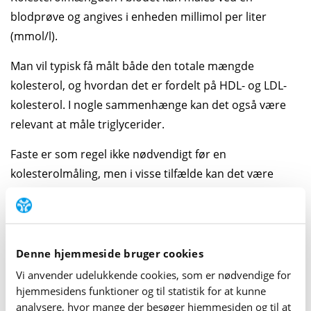
blodprøve og angives i enheden millimol per liter
(mmol/l).
Man vil typisk få målt både den totale mængde
kolesterol, og hvordan det er fordelt på HDL- og LDL-
kolesterol. I nogle sammenhænge kan det også være
relevant at måle triglycerider.
Faste er som regel ikke nødvendigt før en
kolesterolmåling, men i visse tilfælde kan det være
relevant ved måling af triglycerider.
Læs mere om de forskellige
kolesterolblodprøver
Denne hjemmeside bruger cookies
Anbefalinger om kolesterol­ og type 2-
Vi anvender udelukkende cookies, som er nødvendige for
hjemme­sidens funktioner og til statistik for at kunne
diabetes
analysere, hvor mange der besøger hjemme­siden og til at