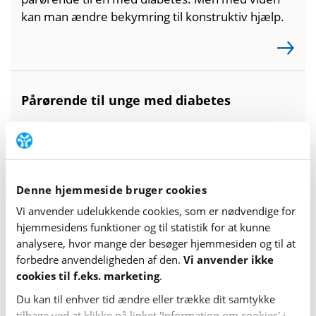
kan man ændre bekymring til konstruktiv hjælp.
Pårørende til unge med diabetes
Mange forældre er bekymrede for deres børn og
unge med diabetes. For hvordan vil sygdommen
påvirke deres liv? Find mere information på
denne side.
Denne hjemmeside bruger cookies
Vi anvender udelukkende cookies, som er nødvendige for
hjemme­sidens funktioner og til statistik for at kunne
analysere, hvor mange der besøger hjemme­siden og til at
forbedre anvende­lig­heden af den.
Vi anvender ikke
Pårørende til børn med type 1-diabetes
cookies til f.eks. marketing
.
Det kan være et stort ansvar, når et barn har
Du kan til enhver tid ændre eller trække dit samtykke
diabetes. På denne side findes en række
tilbage ved at klikke på linket 'Information om cookies' i