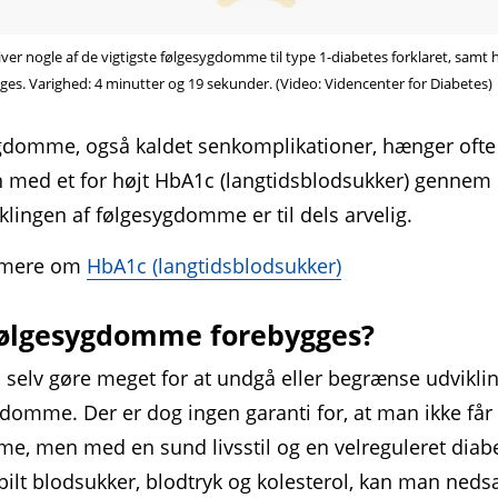
iver nogle af de vigtigste følgesygdomme til type 1-diabetes forklaret, samt
ges. Varighed: 4 minutter og 19 sekunder. (Video: Videncenter for Diabetes)
gdomme, også kaldet senkomplikationer, hænger ofte
med et for højt HbA1c (langtidsblodsukker) gennem
iklingen af følgesygdomme er til dels arvelig.
 mere om
HbA1c (langtidsblodsukker)
ølgesygdomme forebygges?
selv gøre meget for at undgå eller begrænse udvikli
domme. Der er dog ingen garanti for, at man ikke får 
e, men med en sund livsstil og en velreguleret diab
ilt blod­sukker, blodtryk og kolesterol, kan man neds