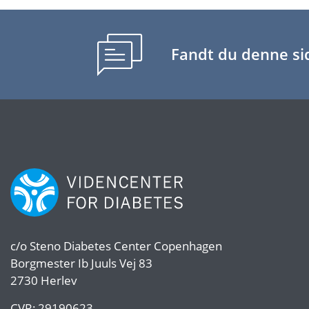
Fandt du denne sid
c/o
Steno Diabetes Center Copenhagen
Borgmester Ib Juuls Vej 83
2730 Herlev
CVR:
29190623