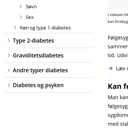
Søvn
I videoen bl
Sex
kan forebyg
Køn og type 1-diabetes
Følgesy
Type 2-diabetes
sammen 
tid. Udv
Graviditetsdiabetes
Læs
Andre typer diabetes
Kan f
Diabetes og psyken
Man kan 
følgesyg
sygdomm
med stab