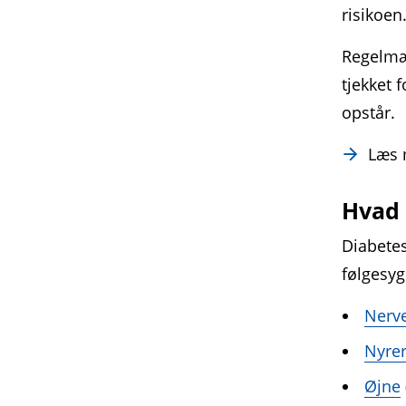
risikoen
Regelmæs
tjekket 
opstår.
Læs
Hvad 
Diabetes
følgesy
Nerv
Nyre
Øjne