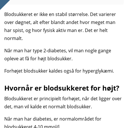
skyldes forkert medicinsk behand­ling, insulin­
resistens, livs­stil og in­fek­tioner.
Blodsukkeret er ikke en stabil størrelse. Det varierer
over døgnet, alt efter blandt andet hvor meget man
Det er muligt at
fore­bygge og behandle højt
blod­sukker
, bl.a. gennem medicin og livs­stils­
har spist, og hvor fysisk aktiv man er. Det er helt
ændringer.
normalt.
Meget højt blodsukker
(over 30 mmol/l) kan
Når man har type 2-diabetes, vil man nogle gange
være livs­truende og skal behandles akut.
opleve at få for højt blodsukker.
Forhøjet blodsukker kaldes også for hyperglykæmi.
Hvornår er blodsukkeret for højt?
Blodsukkeret er principielt forhøjet, når det ligger over
det, man vil kalde et normalt blodsukker.
Når man har diabetes, er normalområdet for
blodsukkeret 4-10 mmol/l.