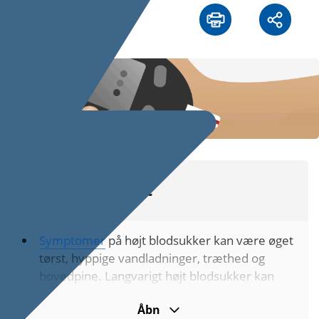
Kort fortalt
Symptomer
på højt blod­sukker kan være øget
tørst, hyppige vand­lad­ninger, træthed og
hoved­pine. Lang­varigt højt blod­sukker kan
føre til alvorlige følge­syg­domme.
Åbn
Årsagerne til højt blodsukker
kan f.eks.