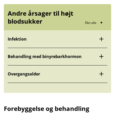
Andre årsager til højt
blodsukker
Åbn alle
Infektion
Behandling med binyrebarkhormon
Overgangsalder
Forebyggelse og behandling