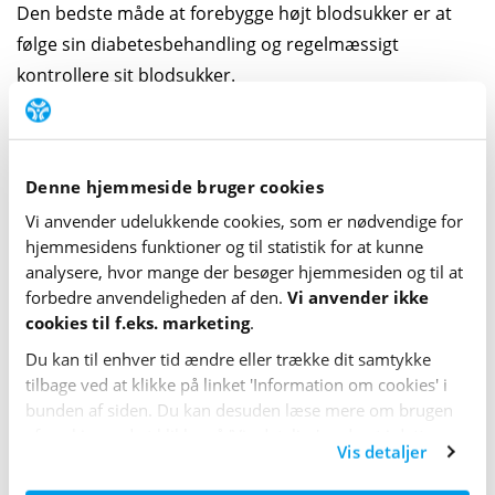
Den bedste måde at forebygge højt blodsukker er at
følge sin diabetesbehandling og regelmæssigt
kontrollere sit blodsukker.
Den grundlæggende behandling af type 2-diabetes er
fysisk aktivitet og kostændringer. Begge hjælper til at
holde blodsukkeret på et
normalt og stabilt niveau
.
Denne hjemmeside bruger cookies
Vi anvender udelukkende cookies, som er nødvendige for
Samtidig med denne behandling kommer medicinsk
hjemme­sidens funktioner og til statistik for at kunne
behandling. Behandlingen bør startes tidligt og
analysere, hvor mange der besøger hjemme­siden og til at
løbende tilpasses, så blodsukkeret ligger så normalt og
forbedre anvende­lig­heden af den.
Vi anvender ikke
cookies til f.eks. marketing
.
stabilt som muligt.
Du kan til enhver tid ændre eller trække dit samtykke
Medicinsk behandling
tilbage ved at klikke på linket 'Information om cookies' i
bunden af siden. Du kan desuden læse mere om brugen
Hvis ens behandler vurderer, at man kan have gavn af
af cookies ved at klikke på 'Vis detaljer' nederst i dette
Vis detaljer
medicin for at opnå et stabilt blodsukker, vil man som
banner.
udgangspunkt blive behandlet med den type medicin,