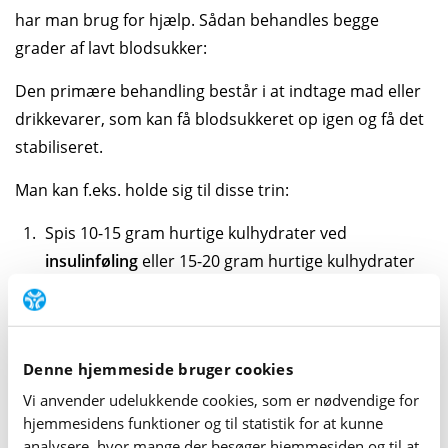
har man brug for hjælp. Sådan behandles begge
grader af lavt blodsukker:
Den primære behandling består i at indtage mad eller
drikkevarer, som kan få blod­sukkeret op igen og få det
stabiliseret.
Man kan f.eks. holde sig til disse trin:
Spis 10-15 gram hurtige kulhydrater ved
insulinføling
eller 15-20 gram hurtige kulhydrater
ved
insulintilfælde
. 10 gram er f.eks. 1 dl juice,
drue­sukker eller lignende. Vær opmærksom på, at
indholdet af drue­sukker kan være forskelligt fra
Denne hjemmeside bruger cookies
producent til producent.
Vi anvender udelukkende cookies, som er nødvendige for
Vent cirka 15 minutter, og mål blod­sukkeret igen.
hjemme­sidens funktioner og til statistik for at kunne
Hvis det er stigende, går man videre til trin 3. Hvis
analysere, hvor mange der besøger hjemme­siden og til at