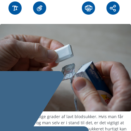
Der findes forskellige grader af lavt blodsukker. Hvis man får
lavt blodsukker, og man selv er i stand til det, er det vigtigt at
indtage nogle hurtige kulhydrater, så blodsukkeret hurtigt kan