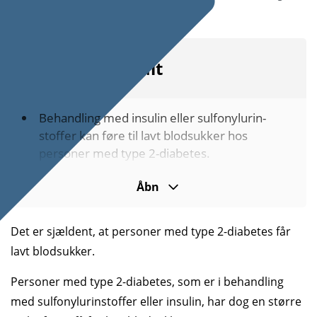
stige igen.
Kort fortalt
Behandling med insulin eller sulfonyl­urin­
stoffer kan føre til lavt blod­sukker hos
personer med type 2-diabetes.
Lavt blodsukker kan give
symptomer
som
Åbn
hoved­pine, sult, rysten og forvir­ring.
Årsager
kan være for lidt mad, for meget
Det er sjældent, at personer med type 2-diabetes får
insulin, fysisk aktivitet, alkohol, forkert
lavt blodsukker.
injektions­teknik eller medicin­interaktioner.
Der findes forskellige grader af lavt blod­
Personer med type 2-diabetes, som er i behandling
sukker, der alle skal
behandles forskel­ligt
.
med sulfonylurinstoffer eller insulin, har dog en større