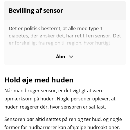
Bevilling af sensor
Det er politisk bestemt, at alle med type 1-
diabetes, der ønsker det, har ret til en sensor. Det
er forskelligt fra region til region, hvor hurtigt
man kan få sensoren.
Åbn
Som det er nu, kan der derfor være geografisk
ulighed i bevillingen af en sensor. Man kan hos sin
diabetesbehandler få nærmere rådgivning om
Hold øje med huden
muligheden for en sensor og de forskellige
Når man bruger sensor, er det vigtigt at være
sensormodeller.
opmærksom på huden. Nogle personer oplever, at
huden reagerer dér, hvor sensoren er sat fast.
Sensoren bør altid sættes på ren og tør hud, og nogle
former for hudbarrierer kan afhjælpe hudreaktioner.