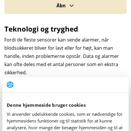
Upload af data hos Steno Diabetes Center
Åbn
Aarhus via
Glooko
og
LibreView
Upload af data hos Steno Diabetes Center
Teknologi og tryghed
Copenhagen
Fordi de fleste sensorer kan sende alarmer, når
Upload af data hos Steno Diabetes Center
blodsukkeret bliver for lavt eller for højt, kan man
Odense
handle, inden problemerne opstår. Data og alarmer
Upload af data hos Steno Diabetes Center
kan ofte deles med et antal personer som en ekstra
Nordjylland
sikkerhed.
Upload af data hos Steno Diabetes Center
Man bør dog stadig være opmærksom på, om man har
Sjælland
symptomer på lavt blodsukker. Oplever man
symptomer, kan man måle blodsukkeret med et
Denne hjemmeside bruger cookies
blodsukkerapparat og reagere – også selvom sensoren
Vi anvender udelukkende cookies, som er nødvendige for
ikke har aktiveret alarmen.
hjemme­sidens funktioner og til statistik for at kunne
analysere, hvor mange der besøger hjemme­siden og til at
Læs mere om
lavt blodsukker