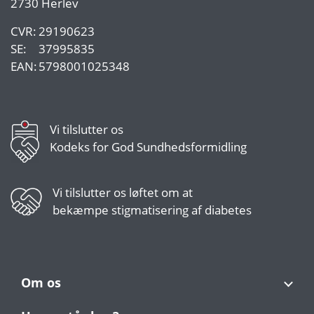
2730 Herlev
CVR:
29190623
SE:
37995835
EAN:
5798001025348
Vi tilslutter os
Kodeks for God Sundhedsformidling
Vi tilslutter os
løftet om at
bekæmpe stigmatisering af diabetes
Om os