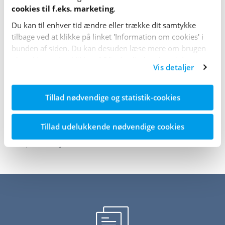
cookies til f.eks. marketing
.
Mangler vi noget?
Du kan til enhver tid ændre eller trække dit samtykke
tilbage ved at klikke på linket 'Information om cookies' i
Giv os et praj, hvis du mener, at vi mangler
bunden af siden. Du kan desuden læse mere om brugen
noget på denne oversigt. Så vurderer vi, om
af cookies ved at klikke på 'Vis detaljer' nederst i dette
dit forslag skal med på listen.
Vis detaljer
banner.
Send en besked til os
Tillad nødvendige og statistik-cookies
Tillad udelukkende nødvendige cookies
Sidst opdateret: 6. juni 2025