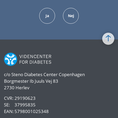
Ja
Nej
c/o
Steno Diabetes Center Copenhagen
Borgmester Ib Juuls Vej 83
2730 Herlev
CVR:
29190623
SE:
37995835
EAN:
5798001025348