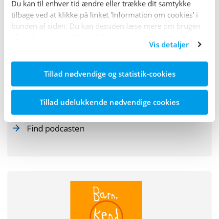
Du kan til enhver tid ændre eller trække dit samtykke
tilbage ved at klikke på linket 'Information om cookies' i
bunden af siden. Du kan desuden læse mere om brugen
af cookies ved at klikke på 'Vis detaljer' nederst i dette
Vis detaljer
banner.
SukkerSygt
Tillad nødvendige og statistik-cookies
SukkerSygt er en samtalepodcast, der handler
om livet som ung med type 1-diabetes på
Tillad udelukkende nødvendige cookies
godt og ondt.
Find podcasten