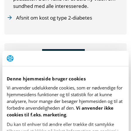
sundhed med alle interesserede.
Afsnit om kost og type 2-diabetes
Denne hjemmeside bruger cookies
Vi anvender udelukkende cookies, som er nødvendige for
hjemme­sidens funktioner og til statistik for at kunne
analysere, hvor mange der besøger hjemme­siden og til at
Hjertekammeret
forbedre anvende­lig­heden af den.
Vi anvender ikke
cookies til f.eks. marketing
.
Hjertekammeret er en podcast udviklet af
Hjerteforeningen, og omhandler blandt andet
Du kan til enhver tid ændre eller trække dit samtykke
kostens rolle i forebyggelse og behandling af
tilbage ved at klikke på linket 'Information om cookies' i