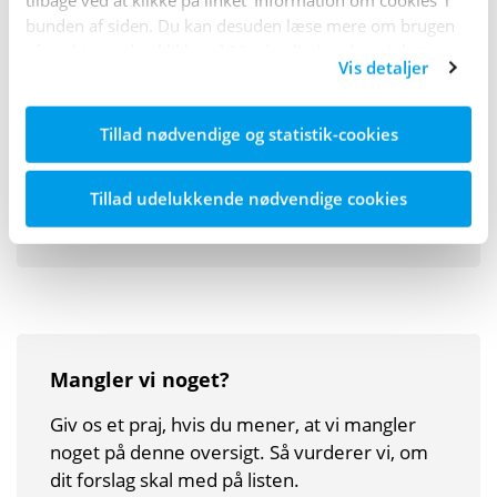
hjetesygdom.
bunden af siden. Du kan desuden læse mere om brugen
af cookies ved at klikke på 'Vis detaljer' nederst i dette
Vis detaljer
Afsnit om kost og kolesterol
banner.
Afsnit om forhøjet kolesterol og statiner
Tillad nødvendige og statistik-cookies
Afsnit om diabetes og hjertesygdom (del 1)
Tillad udelukkende nødvendige cookies
Afsnit om diabetes og hjertesygdom (del 2)
Mangler vi noget?
Giv os et praj, hvis du mener, at vi mangler
noget på denne oversigt. Så vurderer vi, om
dit forslag skal med på listen.