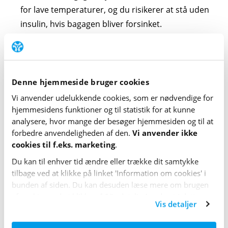
for lave temperaturer, og du risikerer at stå uden
insulin, hvis bagagen bliver forsinket.
Undgå at bytte om på typer af
insulin
Denne hjemmeside bruger cookies
Opbevar forskellige typer insulin (f.eks. hurtigt- og
Vi anvender udelukkende cookies, som er nødvendige for
langsomtvirkende insulin) hver for sig – f.eks. i
hjemme­sidens funktioner og til statistik for at kunne
forskellige rum eller hylder.
analysere, hvor mange der besøger hjemme­siden og til at
forbedre anvende­lig­heden af den.
Vi anvender ikke
Brug den originale papemballage, for insulinpenne
cookies til f.eks. marketing
.
kan ligne hinanden.
Du kan til enhver tid ændre eller trække dit samtykke
Sæt eventuelt farvede labels eller klistermærker på
tilbage ved at klikke på linket 'Information om cookies' i
bunden af siden. Du kan desuden læse mere om brugen
insulinpenne eller insulinampuller.
af cookies ved at klikke på 'Vis detaljer' nederst i dette
Lav en fast rutine, tjek altid etiketten, og tag kun én
Vis detaljer
banner.
pen frem ad gangen.