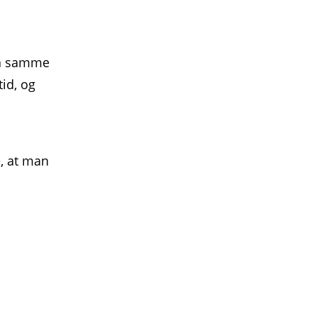
 På samme
tid, og
s
e, at man