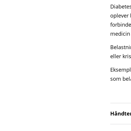
Diabetes
oplever 
forbinde
medicin 
Belastni
eller kr
Eksemple
som bel
Håndter