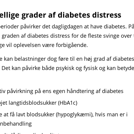
ellige grader af diabetes distress
perioder påvirker det daglig­dagen at have diabetes.
 graden af diabetes distress for de fleste svinge over 
e vil oplevelsen være forbi­gående.
e kan belastninger dog føre til en høj grad af diabete
. Det kan påvirke både psykisk og fysisk og kan betyd
iv påvirkning på ens egen håndtering af diabetes
jet langtids­blodsukker (HbA1c)
e at få lavt blod­sukker (hypo­glykæmi), hvis man er i
inbehandling