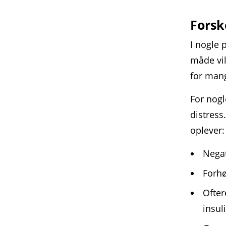
Forsk
I nogle 
måde vil
for mang
For nogl
distress
oplever:
Negat
Forhø
Ofter
insul