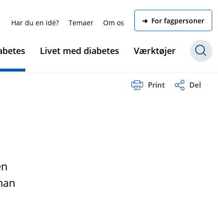
➜ For fagpersoner
Har du en idé?
Temaer
Om os
abetes
Livet med diabetes
Værktøjer
Print
Del
en
 man