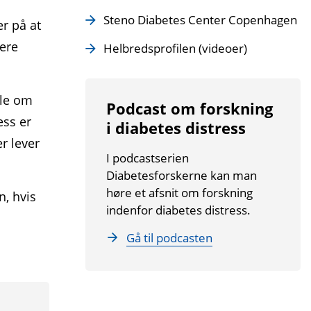
Steno Diabetes Center Copenhagen
er på at
tere
Helbredsprofilen (videoer)
ale om
Podcast om forskning
ess er
i diabetes distress
r lever
I podcastserien
Diabetesforskerne kan man
høre et afsnit om forskning
n, hvis
indenfor diabetes distress.
Gå til podcasten