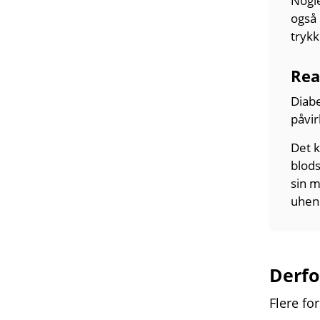
Nogl
også
trykk
Rea
Diabe
påvir
Det k
blod­
sin m
uhens
Derfo
Flere fo