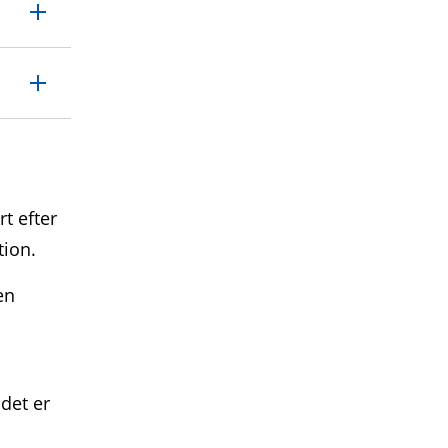
rt efter
tion.
en
 det er