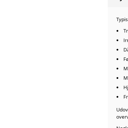
Typis
T
Ir
D
Fø
M
M
H
Fr
Udov
overv