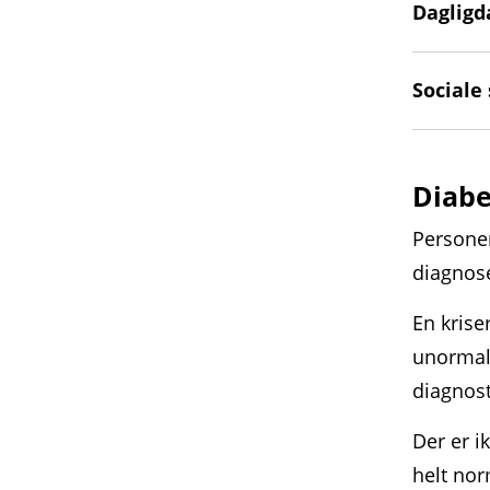
Dagligd
Social
Diabe
Personer
diagnose
En krise
unormal 
diagnos
Der er i
helt nor