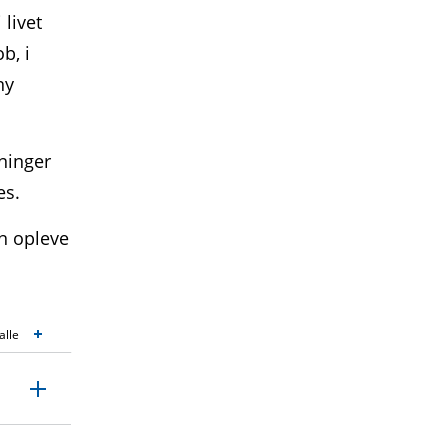
livet
b, i
ny
ninger
tes.
n opleve
alle