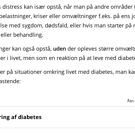
 distress kan især opstå, når man på andre områder i 
belastninger, kriser eller omvæltninger f.eks. på ens jo
lse med sygdom, døds­fald, eller hvis man starter på 
eller behandling.
nger kan også opstå,
uden
der opleves større omvælt
iser i livet, men som en reaktion på at leve med diabe
r på situationer omkring livet med diabetes, man ka
astende:
Åbn 
ing af diabetes