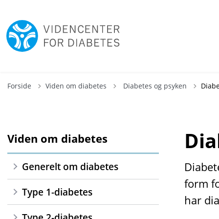
Tilbage til
Forside
Viden om diabetes
Diabetes og psyken
Diabe
Dia
Viden om diabetes
Diabete
Generelt om diabetes
form f
Type 1-diabetes
har di
Type 2-diabetes