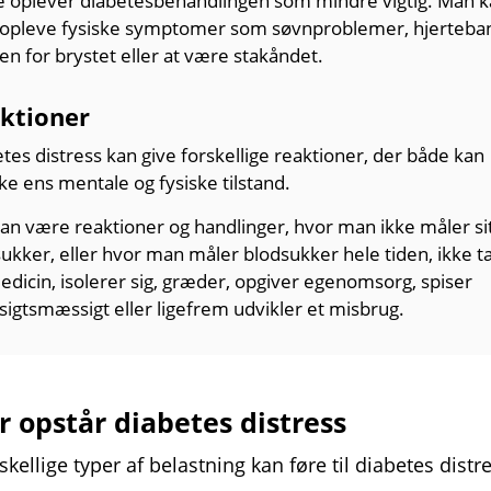
e oplever diabetes­behandlingen som mindre vigtig. Man 
 opleve fysiske symptomer som søvn­problemer, hjerte­ba
en for brystet eller at være stak­åndet.
ktioner
tes distress kan give forskellige reaktioner, der både kan
ke ens mentale og fysiske tilstand.
an være reaktioner og handlinger, hvor man ikke måler si
sukker, eller hvor man måler blod­sukker hele tiden, ikke t
edicin, isolerer sig, græder, opgiver egen­omsorg, spiser
igts­mæssigt eller ligefrem udvikler et misbrug.
r opstår diabetes distress
rskellige typer af belastning kan føre til diabetes distr