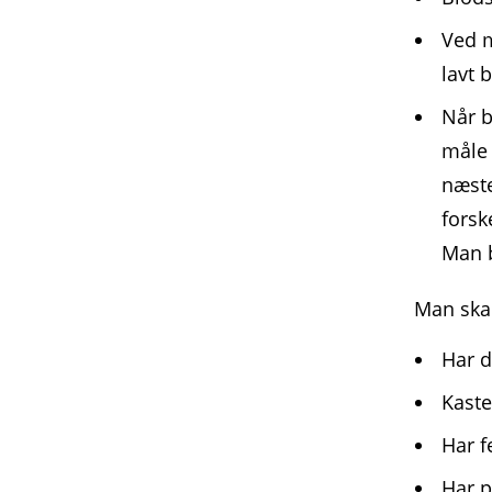
Ved m
lavt 
Når b
måle 
næste
forsk
Man b
Man skal
Har d
Kaste
Har f
Har p