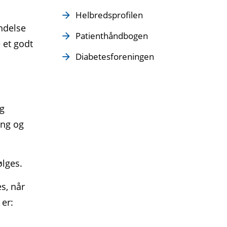
Helbredsprofilen
indelse
Patienthåndbogen
 et godt
Diabetesforeningen
og
ing og
ølges.
s, når
 er: