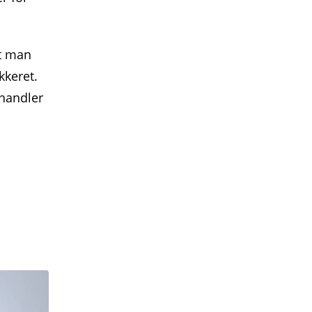
at man
kkeret.
ehandler