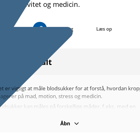
sisk aktivitet og medicin.
riftstørrelse
Tegnsprog
Læs op
Kort fortalt
t er vigtigt at måle blodsukker for at forstå, hvordan kro
eagerer på mad, motion, stress og medicin.
lodsukker kan måles på forskellige måder, f.eks. med en
nger­prikker og et blodsukker­apparat.
Åbn
t er forskelligt, hvor ofte man skal måle blodsukker. Tage
an
insulin
, skal man være ekstra opmærksom på at måle