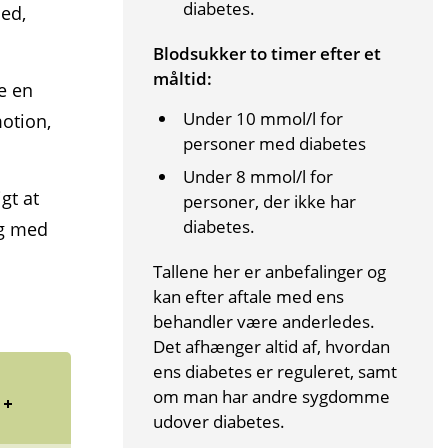
diabetes.
med,
, har
Blodsukker to timer efter et
 for
måltid:
e en
Under 10 mmol/l for
motion,
personer med diabetes
Under 8 mmol/l for
gt at
personer, der ikke har
diabetes.
ng med
Tallene her er anbefalinger og
kan efter aftale med ens
behandler være anderledes.
Det afhænger altid af, hvordan
ens diabetes er reguleret, samt
om man har andre sygdomme
udover diabetes.