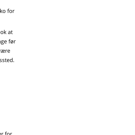
ko for
ok at
age før
være
ssted.
r for