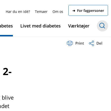
➜ For fagpersoner
Har du en idé?
Temaer
Om os
abetes
Livet med diabetes
Værktøjer
Print
Del
 2-
 blive
ndet