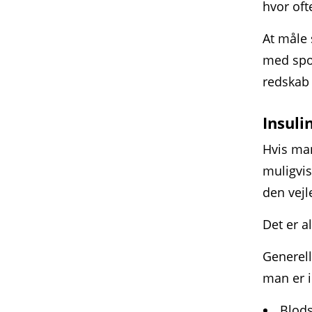
hvor oft
At måle 
med spo
redskab 
Insuli
Hvis man
muligvis
den vejl
Det er a
Generell
man er i
Blods