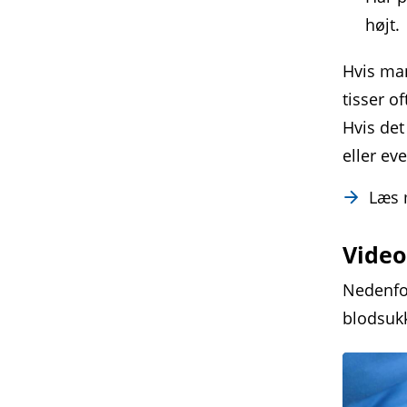
højt.
Hvis man
tisser o
Hvis det
eller ev
Læs
Video
Nedenfor
blodsuk