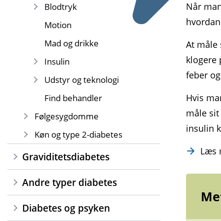
b
Når man 
Blodtryk
De
hvordan 
Motion
in
la
Mad og drikke
At måle 
klogere 
Insulin
feber og
Udstyr og teknologi
Hvis man
Find behandler
måle sit
Følgesygdomme
insulin 
Køn og type 2-diabetes
Læs
Graviditetsdiabetes
Andre typer diabetes
Met
Diabetes og psyken