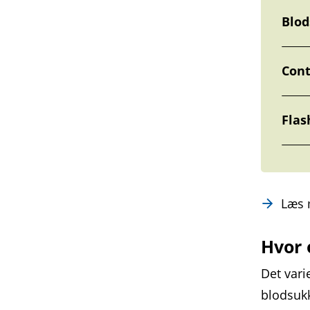
Blod
Cont
Flas
Læs
Hvor 
Det vari
blodsukk