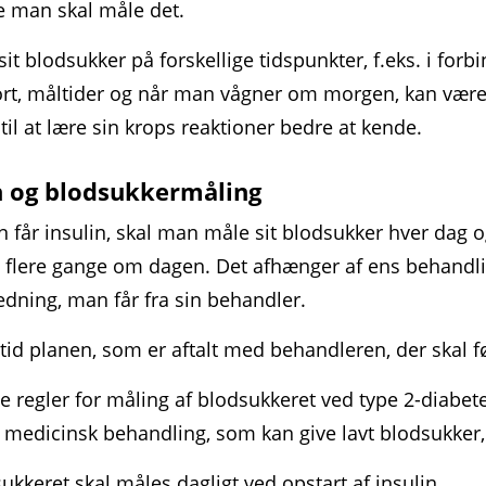
e man skal måle det.
sit blodsukker på forskellige tidspunkter, f.eks. i forb
rt, måltider og når man vågner om morgen, kan være
til at lære sin krops reaktioner bedre at kende.
n og blodsukkermåling
 får insulin, skal man måle sit blodsukker hver dag 
 flere gange om dagen. Det afhænger af ens behandl
edning, man får fra sin behandler.
ltid planen, som er aftalt med behandleren, der skal f
e regler for måling af blodsukkeret ved type 2-diabete
 medicinsk behandling, som kan give lavt blodsukker,
ukkeret skal måles dagligt ved opstart af insulin.