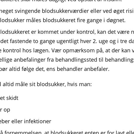
eget svingende blodsukkerværdier eller ved øget risi
blodsukker måles blodsukkeret fire gange i døgnet.
lodsukkeret er kommet under kontrol, kan det være n
det fastende to gange ugentligt hver 2. uge og i tre d
 kontrol hos lægen. Vær opmærksom på, at der kan 
ellige anbefalinger fra behandlingssted til behandling
ør altid følge det, ens behandler anbefaler.
 altid måle sit blodsukker, hvis man:
et skidt
r op
eber eller infektioner
å fornemmelsen, at blodsukkeret enten er for lavt elle