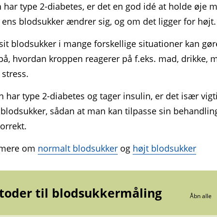
lodsukker.
har type 2-diabetes, er det en god idé at holde øje 
t er vigtigt at måle blod­sukkeret, hvis man føler sig dårlig
ens blodsukker ændrer sig, og om det ligger for højt.
fektioner, eller hvis man mistænker, at det er for højt eller
vt.
sit blodsukker i mange forskellige situationer kan gør
på, hvordan kroppen reagerer på f.eks. mad, drikke, 
 stress.
 har type 2-diabetes og tager insulin, er det især vigti
 blodsukker, sådan at man kan tilpasse sin behandli
korrekt.
 mere om
normalt blodsukker
og
højt blodsukker
oder til blodsukkermåling
Åbn alle