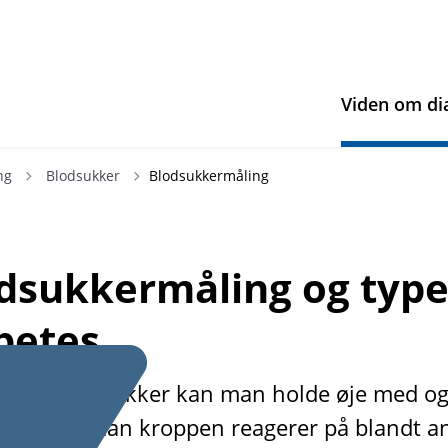
Viden om di
Tilbage til
ng
Blodsukker
Blodsukkermåling
dsukkermåling og type
betes
 måle blodsukker kan man holde øje med og
e på, hvordan kroppen reagerer på blandt a