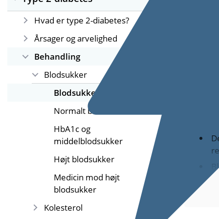
mad, fy
Hvad er type 2-diabetes?
Årsager og arvelighed
Sk
Behandling
Blodsukker
Blodsukkermåling
Normalt blodsukker
HbA1c og
De
middelblodsukker
r
Højt blodsukker
B
Medicin mod højt
fi
blodsukker
De
m
Kolesterol