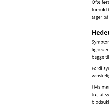
Ofte før
forhold 
tager på
Hedet
Symptom
ligheder
begge ti
Fordi s
vanskelig
Hvis man
tro, at 
blodsuk