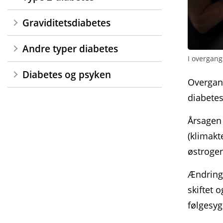
Graviditetsdiabetes
Andre typer diabetes
I overgang
Diabetes og psyken
Overgang
diabetes
Årsagen 
(klimak­
østrogen
Ændringe
skiftet 
følge­sy