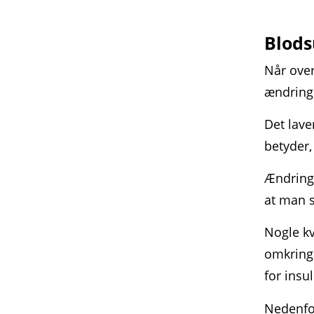
Blods
Når over
ændringe
Det lave
betyder,
Ændringe
at man s
Nogle kv
omkring
for insul
Nedenfo