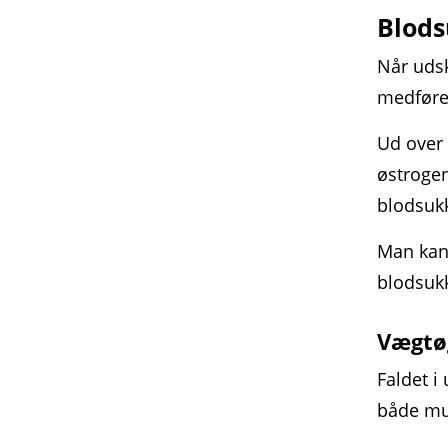
Blods
Når udsk
medføre 
Ud over 
østroge
blodsukk
Man kan 
blodsuk
Vægtø
Faldet i
både mus