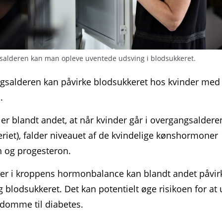
salderen kan man opleve uventede udsving i blodsukkeret.
s­alderen kan påvirke blod­sukkeret hos kvinder med
.
er blandt andet, at når kvinder går i over­gangs­aldere
teriet), falder niveauet af de kvindelige køns­hormoner
 og pro­ges­teron.
r i kroppens hormon­balance kan blandt andet påvirk
og blodsukker­et. Det kan potentielt øge risikoen for at 
gdomme til diabetes.