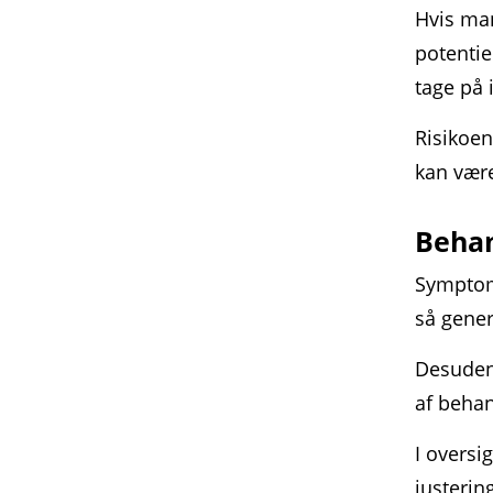
Hvis ma
potentie
tage på 
Risikoen
kan være
Behan
Symptom
så gener
Desuden 
af behan
I overs
justerin