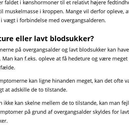
er faldet i kønshormoner til et relativt højere fedt­indh
til muskel­masse i kroppen. Mange vil derfor opleve, a
 i vægt i forbindelse med over­gangs­alderen.
ure eller lavt blodsukker?
erne på overgangsalder og lavt blodsukker kan hav
. Man kan f.eks. opleve at få hedeture og være meget 
lfælde.
ymptomerne kan ligne hinanden meget, kan det ofte v
t at adskille de to tilstande.
 ikke kan skelne mellem de to tilstande, kan man fejl
symptomer på grund af overgangsalder skyldes for lav
ker.