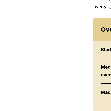
overgan
Ove
Blod
Medi
over
Mad,