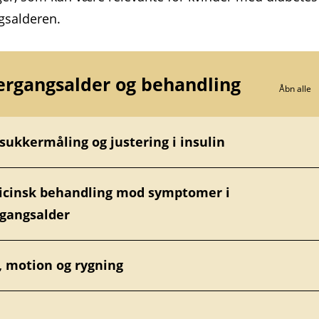
gsalderen.
rgangsalder og behandling
Åbn alle
sukkermåling og justering i insulin
cinsk behandling mod symptomer i
gangsalder
 motion og rygning