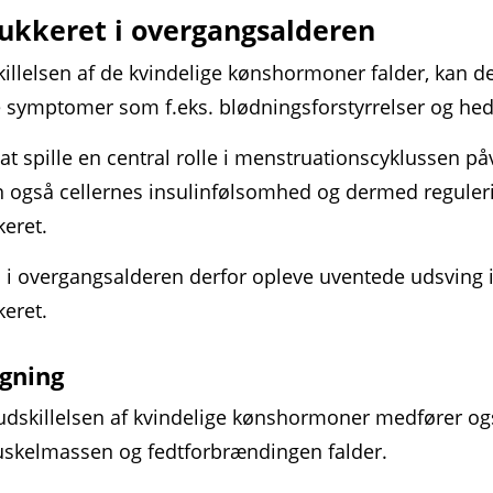
ukkeret i overgangs­alderen
illelsen af de kvindelige kønshormoner falder, kan d
symptomer som f.eks. blødnings­forstyrrelser og hed
at spille en central rolle i menstruations­cyklussen på
n også cellernes insulinfølsomhed og dermed reguler
eret.
i overgangsalderen derfor opleve uventede udsving 
keret.
gning
 udskillelsen af kvindelige køns­hormoner medfører og
kel­massen og fedt­forbrændingen falder.