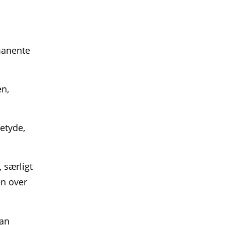
manente
en,
etyde,
 særligt
en over
kan