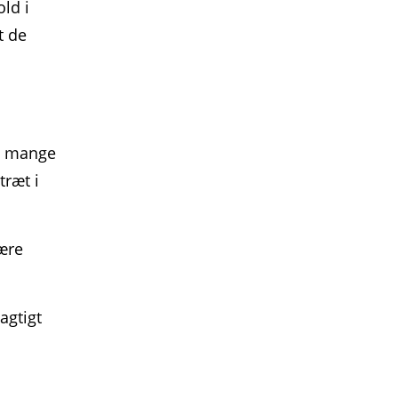
old i
t de
e mange
træt i
ære
agtigt
t