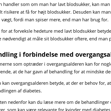
n handler som om man har lavt blodsukker, kan man
lt risikere at få for højt blodsukker. Desuden kan ma
i vægt, fordi man spiser mere, end man har brug for.
 for at forveksle hedeture med lavt blodsukker betyder
 nødvendigt at måle sit blodsukker oftere, end man p
dling i forbindelse med overgangsa
erne som optræder i overgangsalderen kan for nogle
ende, at de har gavn af behandling for at mindske d
kan overgangsalderen betyde, at der er behov for, at
dlingen af diabetes.
igten nedenfor kan du læse mere om de behandlinger
ger, som kan være relevante for kvinder med diabetes 