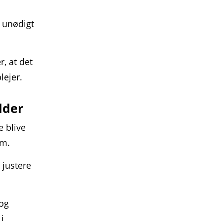
n unødigt
, at det
lejer.
lder
 blive
em.
 justere
 og
i