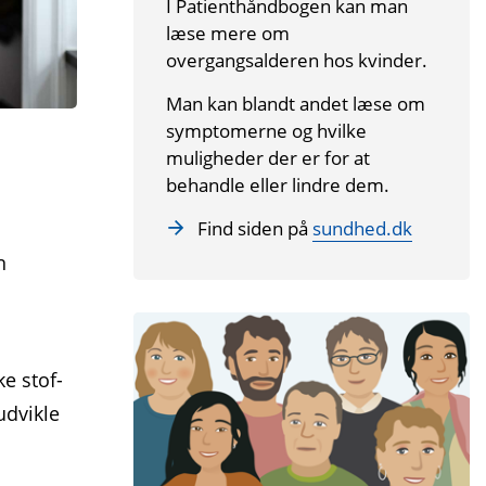
I Patienthåndbogen kan man
læse mere om
overgangsalderen hos kvinder.
Man kan blandt andet læse om
symptomerne og hvilke
muligheder der er for at
behandle eller lindre dem.
Find siden på
sundhed.dk
n
e stof­
udvikle