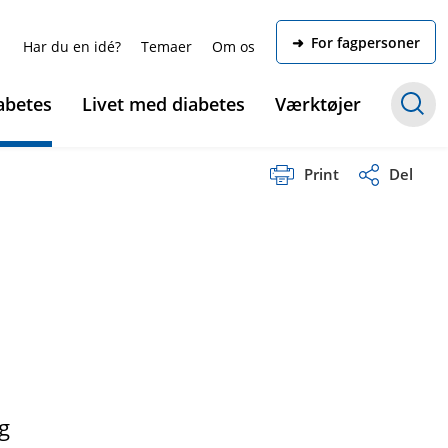
➜ For fagpersoner
Har du en idé?
Temaer
Om os
abetes
Livet med diabetes
Værktøjer
Print
Del
-
g