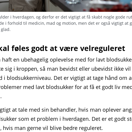
ylder i hverdagen, og derfor er det vigtigt at få skabt nogle gode ru
e i forhold til medicin, mad og motion, men det er også vigtigt at g
 glad.
kal føles godt at være velreguleret
haft en ubehagelig oplevelse med for lavt blodsukke
e sig i kroppen, så man bevidst eller ubevidst ikke vil
d i blodsukker­niveau. Det er vigtigt at tage hånd om 
roblemer med lavt blodsukker for at få et godt liv me
.
igtigt at tale med sin behandler, hvis man oplever ang
dsukker som et problem i hverdagen. Det er et godt st
 hvis man gerne vil blive bedre reguleret.