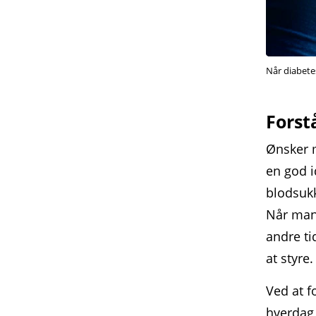
Når diabete
Forst
Ønsker m
en god i
blodsukk
Når man 
andre ti
at styre.
Ved at f
hverdag,