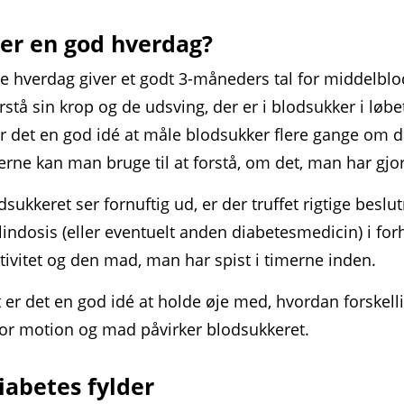
er en god hverdag?
 hverdag giver et godt 3-måneders tal for middel­blo
orstå sin krop og de udsving, der er i blodsukker i løbe
r det en god idé at måle blodsukker flere gange om 
erne kan man bruge til at forstå, om det, man har gjort
dsukkeret ser fornuftig ud, er der truffet rigtige beslu
indosis (eller eventuelt anden diabetes­medicin) i forh
ktivitet og den mad, man har spist i timerne inden.
 er det en god idé at holde øje med, hvordan forskell
or motion og mad påvirker blodsukkeret.
iabetes fylder