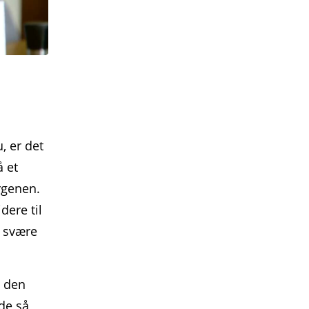
, er det
å et
rgenen.
dere til
e svære
å den
lde så