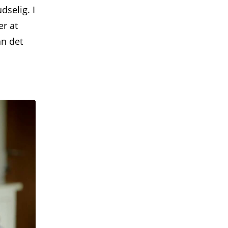
dselig. I
er at
an det