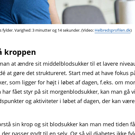
s fylder. Varighed: 3 minutter og 14 sekunder. (Video:
Helbredsprofilen.dk
)
å kroppen
an at ændre sit middel­blodsukker til et lavere niveau
dé at gøre det struktureret. Start med at have fokus p
er, som ligger for højt i løbet af dagen, f.eks. om mo
har fået styr på sit morgen­blodsukker, kan man gå vi
dspunkter og aktiviteter i løbet af dagen, der kan vær
orstå sin krop og sit blodsukker kan man med tiden f
 der passer godt til en selv. Og så vil diabetes ikke fy