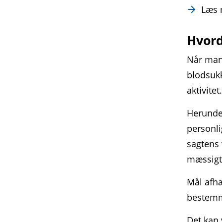
Læs
Hvord
Når man 
blodsukk
aktivitet
Herunde
personli
sagtens 
mæssigt e
Mål afhæ
bestemm
Det kan