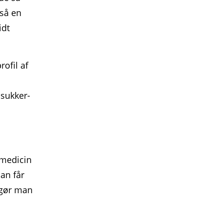
gså en
idt
ofil af
dsukker­
 medicin
man får
 gør man