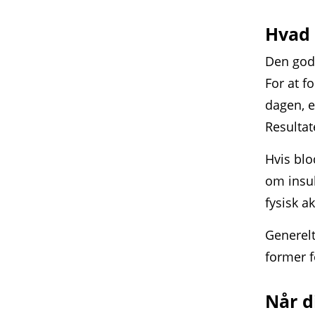
Hvad 
Den gode
For at f
dagen, e
Resultat
Hvis blo
om insul
fysisk a
Generelt
former f
Når d