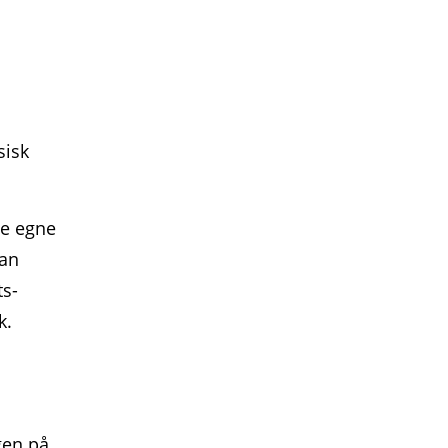
sisk
ne egne
kan
ts­
k.
gen på