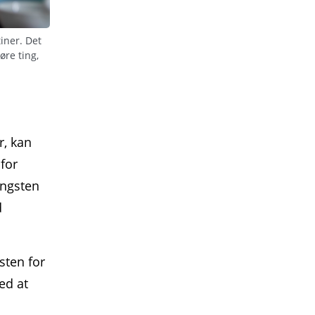
tiner. Det
øre ting,
r, kan
 for
angsten
d
sten for
ed at