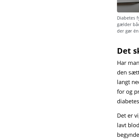
Diabetes f
gælder båd
der gør én
Det s
Har man 
den sætt
langt ne
for og p
diabetes
Det er v
lavt blo
begynde,