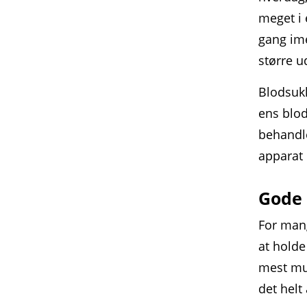
meget i 
gang ime
større u
Blodsukk
ens blod
behandle
apparat 
Gode 
For man
at holde
mest mu
det helt