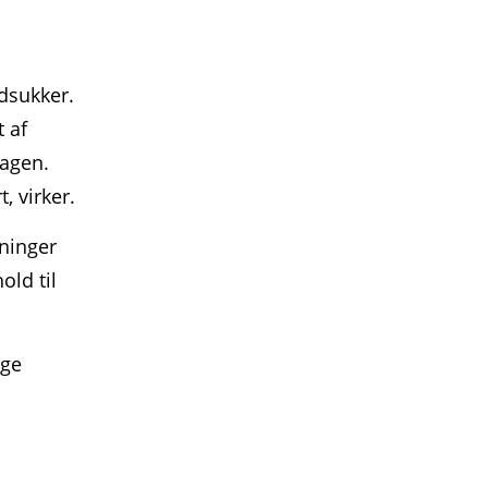
dsukker.
t af
dagen.
, virker.
tninger
old til
ige