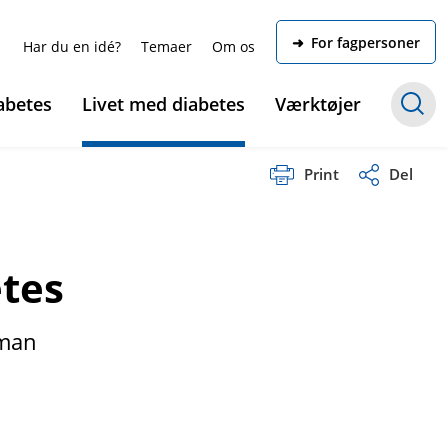
➜ For fagpersoner
Har du en idé?
Temaer
Om os
abetes
Livet med diabetes
Værktøjer
Print
Del
tes
 man