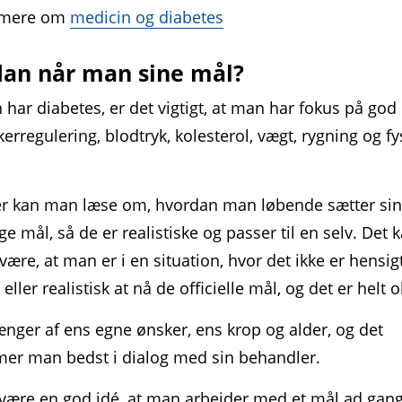
 mere om
medicin og diabetes
an når man sine mål?
har diabetes, er det vigtigt, at man har fokus på god
er­regulering, blodtryk, kolesterol, vægt, rygning og fy
.
r kan man læse om, hvordan man løbende sætter si
ge mål, så de er realistiske og passer til en selv. Det 
være, at man er i en situation, hvor det ikke er hensig
ller realistisk at nå de officielle mål, og det er helt o
nger af ens egne ønsker, ens krop og alder, og det
er man bedst i dialog med sin behandler.
 være en god idé, at man arbejder med et mål ad gan