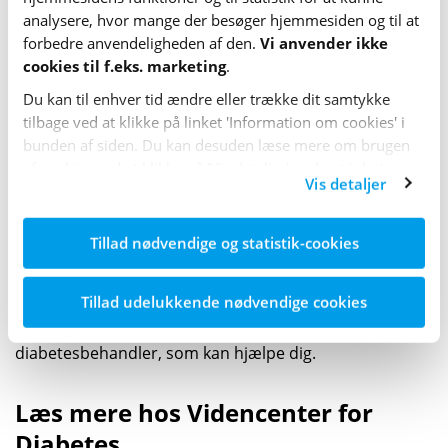
dosis skal svare til det tidsrum, som dagen
analysere, hvor mange der besøger hjemme­siden og til at
forlænges med.
forbedre anvende­lig­heden af den.
Vi anvender ikke
cookies til f.eks. marketing
.
Rejser mod øst:
Du kan til enhver tid ændre eller trække dit samtykke
tilbage ved at klikke på linket 'Information om cookies' i
Er du udelukkende i tabletbehandling for dit
bunden af siden. Du kan desuden læse mere om brugen
blodsukker, kan du eventuelt helt udelade en dosis,
af cookies ved at klikke på 'Vis detaljer' nederst i dette
Vis detaljer
hvis dagen er meget kort.
banner.
Er du i insulinbehandling, skal du tage en mindre
Tillad nødvendige og statistik-cookies
dosis af langsomtvirkende insulin svarende til det
tidsrum, som dagen forkortes med.
Tillad udelukkende nødvendige cookies
Er du i tvivl om noget inden din rejse, så tal med din
diabetesbehandler, som kan hjælpe dig.
Læs mere hos Videncenter for
Diabetes