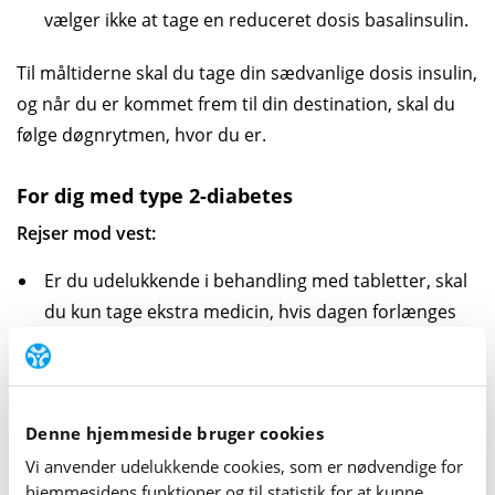
vælger ikke at tage en reduceret dosis basalinsulin.
Til måltiderne skal du tage din sædvanlige dosis insulin,
og når du er kommet frem til din destination, skal du
følge døgnrytmen, hvor du er.
For dig med type 2-diabetes
Rejser mod vest:
Er du udelukkende i behandling med tabletter, skal
du kun tage ekstra medicin, hvis dagen forlænges
med mere end 6 timer.
Er du i insulinbehandling, skal du have en lille dosis
hurtigtvirkende insulin cirka hver fjerde time,
Denne hjemmeside bruger cookies
medmindre du vælger at tage en lidt større dosis
Vi anvender udelukkende cookies, som er nødvendige for
langsomtvirkende insulin inden afrejsen. Den øgede
hjemme­sidens funktioner og til statistik for at kunne