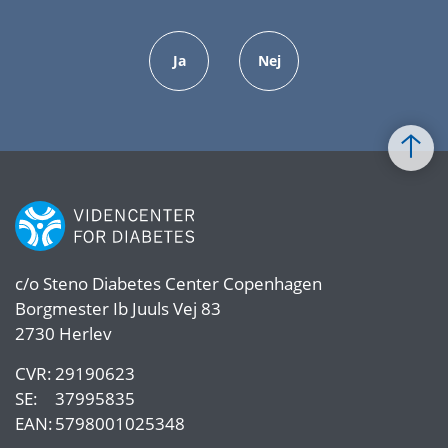
Ja
Nej
c/o
Steno Diabetes Center Copenhagen
Borgmester Ib Juuls Vej 83
2730 Herlev
CVR:
29190623
SE:
37995835
EAN:
5798001025348