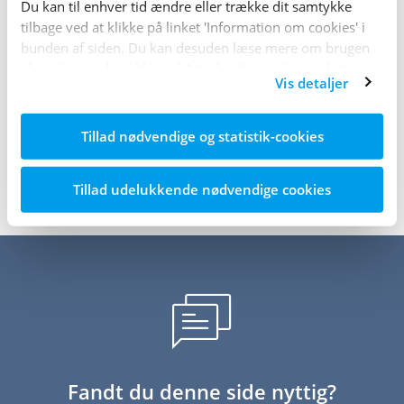
Du kan til enhver tid ændre eller trække dit samtykke
tilbage ved at klikke på linket 'Information om cookies' i
bunden af siden. Du kan desuden læse mere om brugen
Savner du noget i NemPubMed?
af cookies ved at klikke på 'Vis detaljer' nederst i dette
Vis detaljer
banner.
Tillad nødvendige og statistik-cookies
Sidst opdateret: 17. oktober 2025
Tillad udelukkende nødvendige cookies
Fandt du denne side nyttig?