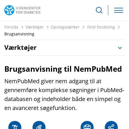
Tilbage til
Forside
Værktøjer
Opslagsværker
Find forskning
Brugsanvisning
Værktøjer
Brugsanvisning til NemPubMed
NemPubMed giver nem adgang til at
gennemføre komplekse søgninger i PubMed-
databasen og indeholder både en simpel og
en avanceret søgefunktion.