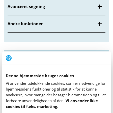
Avanceret søgning
Andre funktioner
Om NemPubMed
Åbn alle
Denne hjemmeside bruger cookies
Hvad er NemPubMed?
Vi anvender udelukkende cookies, som er nødvendige for
hjemme­sidens funktioner og til statistik for at kunne
Hvem kan bruge NemPubMed?
analysere, hvor mange der besøger hjemme­siden og til at
forbedre anvende­lig­heden af den.
Vi anvender ikke
cookies til f.eks. marketing
.
Hvordan fungerer søgningerne?