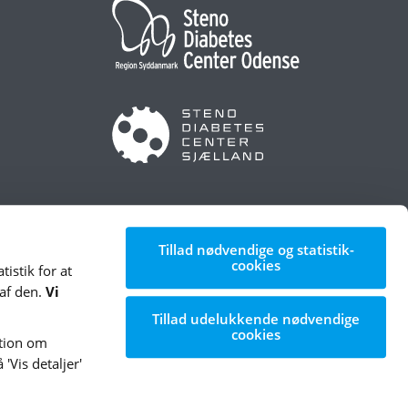
Tillad nødvendige og statistik-
cookies
istik for at
 af den.
Vi
Tillad udelukkende nødvendige
cookies
ation om
'Vis detaljer'