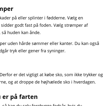
mper
ader på eller splinter i fødderne. Vælg en
idder godt fast på foden. Vælg strømper af
, så huden kan ånde.
mper uden hårde sømmer eller kanter. Du kan også
år tryk eller gener fra syninger.
erfor er det vigtigt at købe sko, som ikke trykker og
rne, og at droppe de højhælede sko i hverdagen.
u er på farten
– så kan du selv forebygge fodsår, hvis du