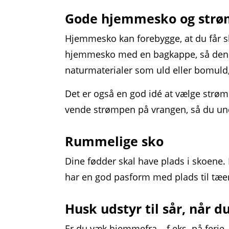
Gode hjemmesko og strø
Hjemmesko kan forebygge, at du får sk
hjemmesko med en bagkappe, så den s
naturmaterialer som uld eller bomuld
Det er også en god idé at vælge strø
vende strømpen på vrangen, så du undg
Rummelige sko
Dine fødder skal have plads i skoene. D
har en god pasform med plads til tæe
Husk udstyr til sår, når d
Er du væk hjemmefra – f.eks. på ferie 