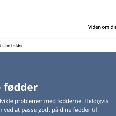
Viden om di
å dine fødder
e fødder
udvikle problemer med fødderne. Heldigvis
ved at passe godt på dine fødder til