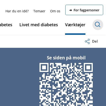
➜ For fagpersoner
Har du en idé?
Temaer
Om os
abetes
Livet med diabetes
Værktøjer
Del
Se siden på mobil