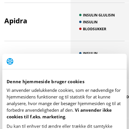
INSULIN GLULISIN
Apidra
INSULIN
BLODSUKKER
INSULIN
Awiqli
BLODSUKKER
INSULIN ICODEC
Denne hjemmeside bruger cookies
Vi anvender udelukkende cookies, som er nødvendige for
GLICLAZID
Diamicron Uno
hjemme­sidens funktioner og til statistik for at kunne
SULFONYLURINSTOFFER 
GLINIDER
analysere, hvor mange der besøger hjemme­siden og til at
BLODSUKKER
forbedre anvende­lig­heden af den.
Vi anvender ikke
cookies til f.eks. marketing
.
Du kan til enhver tid ændre eller trække dit samtykke