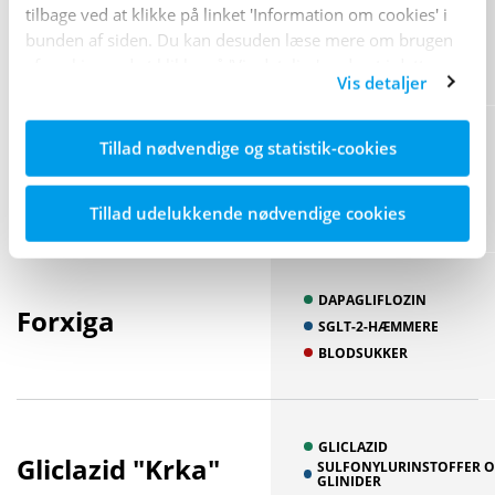
DAPAGLIFLOZIN
tilbage ved at klikke på linket 'Information om cookies' i
Edistride
SGLT-2-HÆMMERE
bunden af siden. Du kan desuden læse mere om brugen
BLODSUKKER
af cookies ved at klikke på 'Vis detaljer' nederst i dette
Vis detaljer
banner.
Tillad nødvendige og statistik-cookies
INSULIN ASPART
Fiasp
INSULIN
BLODSUKKER
Tillad udelukkende nødvendige cookies
DAPAGLIFLOZIN
Forxiga
SGLT-2-HÆMMERE
BLODSUKKER
GLICLAZID
Gliclazid "Krka"
SULFONYLURINSTOFFER 
GLINIDER