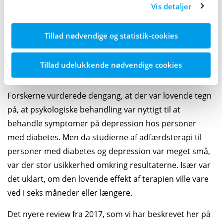
Vis detaljer
banner.
I 2012 lavede en anden forskergruppe fra det
anerkendte
Cochrane
en lignende analyse af
Tillad nødvendige og statistik-cookies
psykologiske behandlinger til personer med
depression og diabetes. Fire af studierne omhandlede
Tillad udelukkende nødvendige cookies
kognitiv adfærdsterapi mod depression.
Forskerne vurderede dengang, at der var lovende tegn
på, at psykologiske behandling var nyttigt til at
behandle symptomer på depression hos personer
med diabetes. Men da studierne af adfærdsterapi til
personer med diabetes og depression var meget små,
var der stor usikkerhed omkring resultaterne. Især var
det uklart, om den lovende effekt af terapien ville vare
ved i seks måneder eller længere.
Det nyere review fra 2017, som vi har beskrevet her på