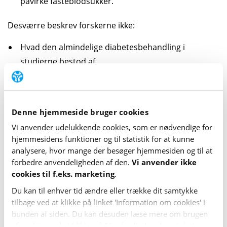
påvirke fasteblodsukker.
Desværre beskrev forskerne ikke:
Hvad den almindelige diabetesbehandling i
studierne bestod af
Om borgerne samtidig modtog medicinsk
behandling mod depression
Hvor i verden studierne var foretaget
Denne hjemmeside bruger cookies
Vi anvender udelukkende cookies, som er nødvendige for
Eventuelle bivirkninger ved kognitiv adfærdsterapi.
hjemme­sidens funktioner og til statistik for at kunne
analysere, hvor mange der besøger hjemme­siden og til at
Hvor sikre er forskerne?
forbedre anvende­lig­heden af den.
Vi anvender ikke
cookies til f.eks. marketing
.
Forskerne lavede ikke en samlet og systematisk
Du kan til enhver tid ændre eller trække dit samtykke
vurdering af, hvor sikre deres resultater var. Det er
tilbage ved at klikke på linket 'Information om cookies' i
derfor uklart, i hvor høj grad deres konklusioner også
bunden af siden. Du kan desuden læse mere om brugen
gælder i praksis.
af cookies ved at klikke på 'Vis detaljer' nederst i dette