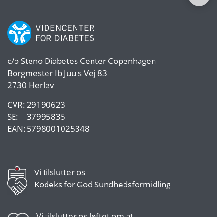
c/o
Steno Diabetes Center Copenhagen
Borgmester Ib Juuls Vej 83
2730 Herlev
CVR:
29190623
SE:
37995835
EAN:
5798001025348
Vi tilslutter os
Kodeks for God Sundhedsformidling
Vi tilslutter os
løftet om at